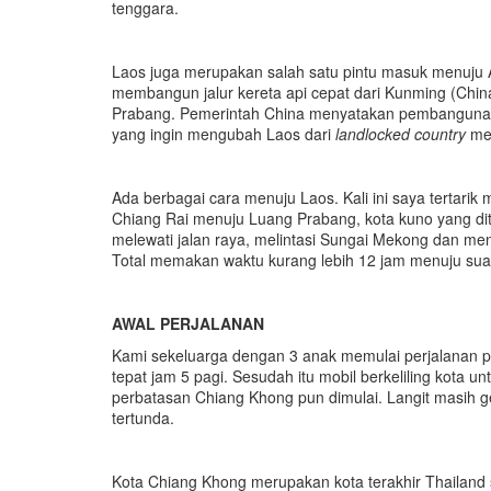
tenggara.
Laos juga merupakan salah satu pintu masuk menuju A
membangun jalur kereta api cepat dari Kunming (Chin
Prabang. Pemerintah China menyatakan pembangunan
yang ingin mengubah Laos dari
l
andlocked
c
ountry
me
Ada berbagai cara menuju Laos. Kali ini saya tertarik m
Chiang Rai menuju Luang Prabang, kota kuno yang d
melewati jalan raya, melintasi Sungai Mekong dan m
Total memakan waktu kurang lebih 12 jam menuju su
AWAL PERJALANAN
Kami sekeluarga dengan 3 anak memulai perjalanan pa
tepat jam 5 pagi. Sesudah itu mobil berkeliling kota
perbatasan Chiang Khong pun dimulai. Langit masih
tertunda.
Kota Chiang Khong merupakan kota terakhir Thailand