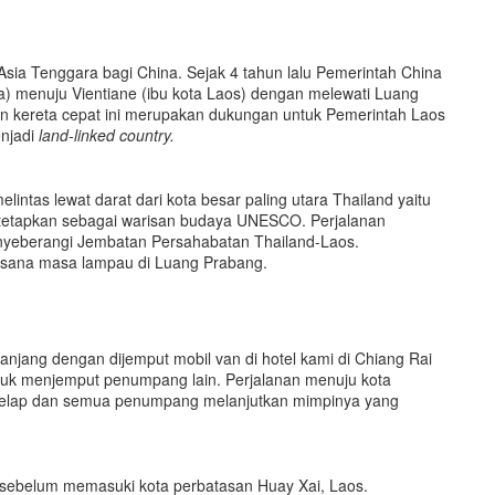
sia Tenggara bagi China. Sejak 4 tahun lalu Pemerintah China
a) menuju Vientiane (ibu kota Laos) dengan melewati Luang
 kereta cepat ini merupakan dukungan untuk Pemerintah Laos
njadi
l
and-
l
inked
c
ountry.
elintas lewat darat dari kota besar paling utara Thailand yaitu
itetapkan sebagai warisan budaya UNESCO. Perjalanan
enyeberangi Jembatan Persahabatan Thailand-Laos.
asana masa lampau di Luang Prabang.
njang dengan dijemput mobil van di hotel kami di Chiang Rai
 untuk menjemput penumpang lain. Perjalanan menuju kota
 gelap dan semua penumpang melanjutkan mimpinya yang
 sebelum memasuki kota perbatasan Huay Xai, Laos.