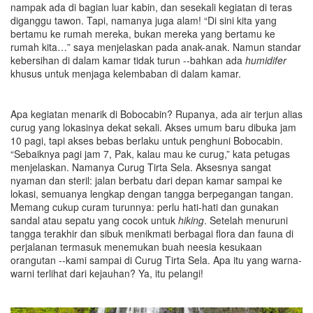
nampak ada di bagian luar kabin, dan sesekali kegiatan di teras
diganggu tawon. Tapi, namanya juga alam! “Di sini kita yang
bertamu ke rumah mereka, bukan mereka yang bertamu ke
rumah kita…” saya menjelaskan pada anak-anak. Namun standar
kebersihan di dalam kamar tidak turun --bahkan ada
humidifer
khusus untuk menjaga kelembaban di dalam kamar.
Apa kegiatan menarik di Bobocabin? Rupanya, ada air terjun alias
curug yang lokasinya dekat sekali. Akses umum baru dibuka jam
10 pagi, tapi akses bebas berlaku untuk penghuni Bobocabin.
“Sebaiknya pagi jam 7, Pak, kalau mau ke curug,” kata petugas
menjelaskan. Namanya Curug Tirta Sela. Aksesnya sangat
nyaman dan steril: jalan berbatu dari depan kamar sampai ke
lokasi, semuanya lengkap dengan tangga berpegangan tangan.
Memang cukup curam turunnya: perlu hati-hati dan gunakan
sandal atau sepatu yang cocok untuk
hiking
. Setelah menuruni
tangga terakhir dan sibuk menikmati berbagai flora dan fauna di
perjalanan termasuk menemukan buah neesia kesukaan
orangutan --kami sampai di Curug Tirta Sela. Apa itu yang warna-
warni terlihat dari kejauhan? Ya, itu pelangi!