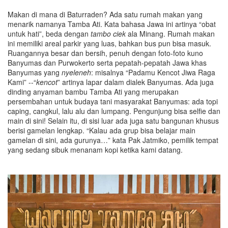
Makan di mana di Baturraden? Ada satu rumah makan yang
menarik namanya Tamba Ati. Kata bahasa Jawa ini artinya “obat
untuk hati”, beda dengan
tambo ciek
ala Minang. Rumah makan
ini memiliki areal parkir yang luas, bahkan bus pun bisa masuk.
Ruangannya besar dan bersih, penuh dengan foto-foto kuno
Banyumas dan Purwokerto serta pepatah-pepatah Jawa khas
Banyumas yang
nyeleneh
: misalnya “Padamu Kencot Jiwa Raga
Kami” --“
kencot
” artinya lapar dalam dialek Banyumas. Ada juga
dinding anyaman bambu Tamba Ati yang merupakan
persembahan untuk budaya tani masyarakat Banyumas: ada topi
caping, cangkul, lalu alu dan lumpang. Pengunjung bisa selfie dan
main di sini! Selain itu, di sisi luar ada juga satu bangunan khusus
berisi gamelan lengkap. “Kalau ada grup bisa belajar main
gamelan di sini, ada gurunya…” kata Pak Jatmiko, pemilik tempat
yang sedang sibuk menanam kopi ketika kami datang.