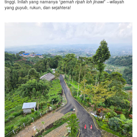
tinggi. Inilah yang namanya “
gemah ripah loh jinawi
” --wilayah
yang
guyub
, rukun, dan sejahtera!