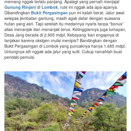
memang nggak terlalu panjang. Apalagi yang pernah menjajal
Gunung Rinjani
di
Lombok
, rute ini nggak ada apa-apanya.
Dibandingkan
Bukit Pergasingan
pun ini kalah berat. Jalur awal
selepas jembatan gantung, masih agak datar dengan suasana
hutan yang asri. Tapi setelah itu medannya nyaris tanpa “bonus”
alias menanjak dan menanjak terus. Ketinggiannya juga lumayan,
Desa Jang berada di 2.905 mdpl. Kebayang ‘kan engapnya di
tanjakan karena oksigen mulai menipis? Bandingkan dengan
Bukit Pergasingan di Lombok yang puncaknya hanya 1.685 mdpl.
Untungnya
sih
nggak ada jalur yang sulit. Cukup ramahlah buat
pendaki pemula.