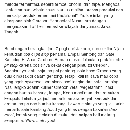
metode fermentasi, seperti tempe, oncom, dan tape. Mengapa
tidak membuat wisata khusus untuk melihat proses produksi dan
mencicipi produk fermentasi tradisional? Ya, ide inilah yang
direspons oleh Gerakan Fermentasi Nusantara dengan
mengadakan Tur Fermentasi ke wilayah Banyumas, Jawa
Tengah.
Rombongan berangkat jam 7 pagi dari Jakarta, dan sekitar 3 jam
kemudian tiba di
pit stop
pertama: Empal Gentong dan Sate
Kambing H. Apud Cirebon. Rumah makan ini cukup praktis untuk
pit stop
karena posisinya dekat dengan pintu tol Cirebon.
Andalannya tentu saja: empal gentong, soto khas Cirebon yang
dulu dimasak di dalam gentong. Tetapi, kali ini saya mau coba
yang agak
nyeleneh
: kombinasi nasi lengko dan sate kambing!
Nasi lengko adalah kuliner Cirebon versi "vegetarian" –nasi
dengan bumbu kacang, tempe, irisan mentimun, dan remukan
kerupuk. Teksturnya jadi menarik, antara renyah kerupuk dan
aroma tempe dan bumbu kacang. Lawan mainnya yang tak kalah
menarik: sate kambing Apud yang khas dengan bakaran
dark
roast
, lemak yang meleleh di mulut, dan selipan hati matang
sempurna. Wow,
mak nyus
!