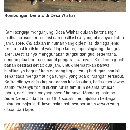
Rombongan berfoto di Desa Wlahar
Kami sengaja mengunjungi Desa Wlahar duluan karena ingin
melihat proses fermentasi dan destilasi
ciu
yang biasanya ditutup
jam 5 sore.
Ciu
adalah minuman yang didestilasi dari tiga jenis
fermentasi tradisional yakni tape ketan, tape singkong, dan gula
aren. Destilasinya menggunakan tungku dan guci sederhana,
dengan pipa bambu sebagai pengarah uapnya. "Kami mengganti
bahan destilasi setiap dua jam, untuk memastikan bahwa
kualitasnya bagus," kata seorang bapak yang bertugas, sambil
senantiasa mengamati tiga tungku yang ada di ruangan tersebut.
Ketika ditanya sejak kapan proses ini dilakukan, beliau menjawab
sambil tersenyum: "Ini sudah turun-temurun selama ratusan
tahun, dari nenek moyang saya!" katanya. Memang, catatan
Serat Centhini
dari tahun 1814 sudah menunjukkan berbagai
minuman sejenis di Jawa, salah satunya bernama
tampo
yang
dibuat dari tape.