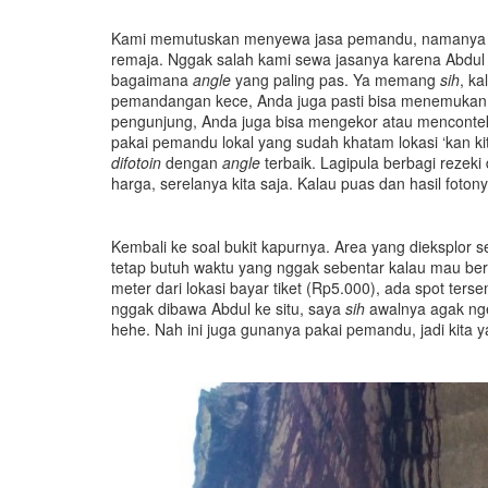
Kami memutuskan menyewa jasa pemandu, namanya Ab
remaja. Nggak salah kami sewa jasanya karena Abdul 
bagaimana
angle
yang paling pas. Ya memang
sih
, k
pemandangan kece, Anda juga pasti bisa menemukan s
pengunjung, Anda juga bisa mengekor atau mencontek
pakai pemandu lokal yang sudah khatam lokasi ‘kan kita
difotoin
dengan
angle
terbaik. Lagipula berbagi rezek
harga, serelanya kita saja. Kalau puas dan hasil foto
Kembali ke soal bukit kapurnya. Area yang dieksplor s
tetap butuh waktu yang nggak sebentar kalau mau berf
meter dari lokasi bayar tiket (Rp5.000), ada spot terse
nggak dibawa Abdul ke situ, saya
sih
awalnya agak nger
hehe. Nah ini juga gunanya pakai pemandu, jadi kita 