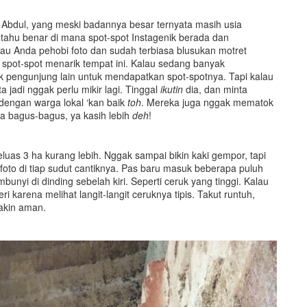
dul, yang meski badannya besar ternyata masih usia
tahu benar di mana spot-spot Instagenik berada dan
alau Anda pehobi foto dan sudah terbiasa blusukan motret
pot-spot menarik tempat ini. Kalau sedang banyak
 pengunjung lain untuk mendapatkan spot-spotnya. Tapi kalau
 jadi nggak perlu mikir lagi. Tinggal
ikutin
dia, dan minta
i dengan warga lokal ‘kan baik
toh
. Mereka juga nggak mematok
nya bagus-bagus, ya kasih lebih
deh
!
eluas 3 ha kurang lebih. Nggak sampai bikin kaki gempor, tapi
oto di tiap sudut cantiknya. Pas baru masuk beberapa puluh
mbunyi di dinding sebelah kiri. Seperti ceruk yang tinggi. Kalau
i karena melihat langit-langit ceruknya tipis. Takut runtuh,
yakin aman.