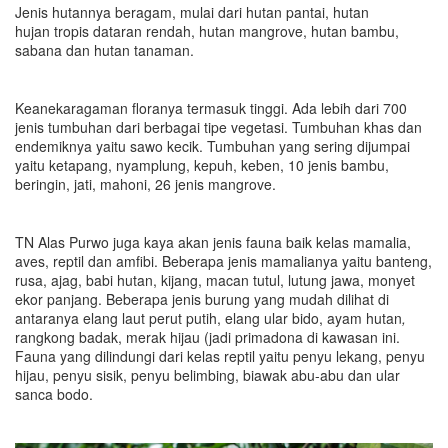
Jenis hutannya beragam, mulai dari hutan pantai, hutan
hujan tropis dataran rendah, hutan mangrove, hutan bambu,
sabana dan hutan tanaman.
Keanekaragaman floranya termasuk tinggi. Ada lebih dari 700
jenis tumbuhan dari berbagai tipe vegetasi. Tumbuhan khas dan
endemiknya yaitu sawo kecik. Tumbuhan yang sering dijumpai
yaitu ketapang, nyamplung, kepuh, keben, 10 jenis bambu,
beringin, jati, mahoni, 26 jenis mangrove.
TN Alas Purwo juga kaya akan jenis fauna baik kelas mamalia,
aves, reptil dan amfibi. Beberapa jenis mamalianya yaitu banteng,
rusa, ajag, babi hutan, kijang, macan tutul, lutung jawa, monyet
ekor panjang. Beberapa jenis burung yang mudah dilihat di
antaranya elang laut perut putih, elang ular bido, ayam hutan
,
rangkong badak, merak hijau (jadi primadona di kawasan ini.
Fauna yang dilindungi dari kelas reptil yaitu penyu lekang, penyu
hijau, penyu sisik, penyu belimbing, biawak abu-abu dan ular
sanca bodo.