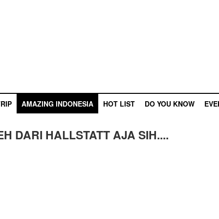
RIP
AMAZING INDONESIA
HOT LIST
DO YOU KNOW
EVE
 DARI HALLSTATT AJA SIH....