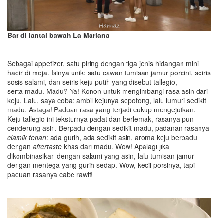
Bar di lantai bawah La Mariana
Sebagai appetizer, satu piring dengan tiga jenis hidangan mini
hadir di meja. Isinya unik: satu cawan tumisan jamur porcini, seiris
sosis salami, dan seiris keju putih yang disebut tallegio,
serta madu. Madu? Ya! Konon untuk mengimbangi rasa asin dari
keju. Lalu, saya coba: ambil kejunya sepotong, lalu lumuri sedikit
madu. Astaga! Paduan rasa yang terjadi cukup mengejutkan.
Keju tallegio ini teksturnya padat dan berlemak, rasanya pun
cenderung asin. Berpadu dengan sedikit madu, padanan rasanya
ciamik tenan
: ada gurih, ada sedikit asin, aroma keju berpadu
dengan
aftertaste
khas dari madu. Wow! Apalagi jika
dikombinasikan dengan salami yang asin, lalu tumisan jamur
dengan mentega yang gurih sedap. Wow, kecil porsinya, tapi
paduan rasanya cabe rawit!