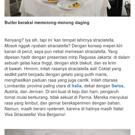
Butler beraksi memotong-motong daging
Kenyang? Iya sih, tapi ini ‘kan tempat lahirnya straciatella.
Mosok
nggak
nyobai
n
straciatella? Dengan konsep mepet-kiri-
kanan di perut, saya pun nekat memesan straciatella. Yang
dipesan hadir dengan presentasi mirip Ragussa Jakarta: di dalam
sebuah gelas kaca tinggi, dengan stick biskuit, dan es krim
di bawah. Hmmm, inilah rasanya straciatella asli! Coklat yang
sedikit pahit berpadu dengan gelato yang putih manis,
menghasilkan paduan rasa yang juga cantik. Inilah citarasa
Lombardia: provinsi paling utara di
Italia
, dekat dengan
Swiss
,
Austria, dan Jerman. Di sini kuat di keju dan ham, pengaruh
tomat mulai berkurang, tidak sekuat di Parma. Mereka menyukai
rasa yang lembut, dan gemar bereksperimen dengan bahan.
Namun, masih berani
nyeleneh
, karena di hatinya masih Italia!
Viva Straciatella! Viva Bergamo!