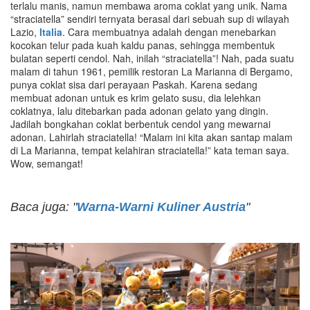
terlalu manis, namun membawa aroma coklat yang unik. Nama
“straciatella” sendiri ternyata berasal dari sebuah sup di wilayah
Lazio,
Italia
. Cara membuatnya adalah dengan menebarkan
kocokan telur pada kuah kaldu panas, sehingga membentuk
bulatan seperti cendol. Nah, inilah “straciatella”! Nah, pada suatu
malam di tahun 1961, pemilik restoran La Marianna di Bergamo,
punya coklat sisa dari perayaan Paskah. Karena sedang
membuat adonan untuk es krim gelato susu, dia lelehkan
coklatnya, lalu ditebarkan pada adonan gelato yang dingin.
Jadilah bongkahan coklat berbentuk cendol yang mewarnai
adonan. Lahirlah straciatella! “Malam ini kita akan santap malam
di La Marianna, tempat kelahiran straciatella!” kata teman saya.
Wow, semangat!
Baca juga: "
Warna-Warni Kuliner Austria
"