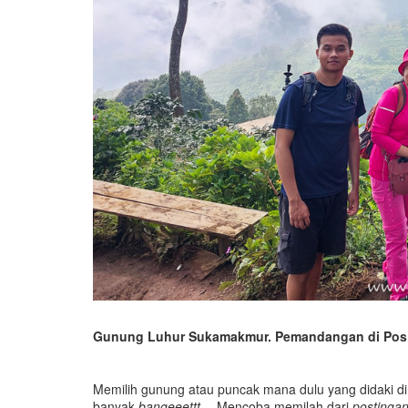
Gunung Luhur Sukamakmur. Pemandangan di Pos
Memilih gunung atau puncak mana dulu yang didaki 
banyak
bangeeettt
… Mencoba memilah dari
postinga