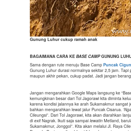
Gunung Luhur cukup ramah anak
BAGAIMANA CARA KE
BASE CAMP
GUNUNG LUH
Sama dengan rute menuju Base Camp
Puncak Cigun
Gunung Luhur durasi normalnya sekitar 2,5 jam. Tapi pe
maupun akhir pekan, cukup padat. Jadi jangan berang
Jangan mengarahkan Google Maps langsung ke “Bas
kemungkinan besar dari Tol Jagorawi kita diminta kelu
karena kondisi jalannya ke arah Sukamakmur sangat jel
bahkan mengarahkan lewat jalur Puncak Cisarua. ‘
Nga
Cileungsi”. Dari Tol Jagorawi, kita akan diarahkan lanju
di
exit
Nagrak. Ikuti saja sampai
lewatin
Metland, baru
Sukamakmur, Jonggol”. Kita akan melalui Jl. Raya Cile