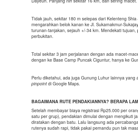
Dayeuh. Panjang
nih
sekitar 16 km, dan sering macet.
Tidak jauh, sekitar 180 m selepas dari Kelenteng Shia 
mengarahkan belok kanan ke Jl. Sukamakmur-Sukajaya. Da
turunan-tanjakan, sejauh +/-34 km. Mendekati tujuan
perbukitan.
Total sekitar 3 jam perjalanan dengan ada macet-mace
dengan ke Base Camp Puncak Ciguntur, hanya ke Gunun
Perlu diketahui, ada juga Gunung Luhur lainnya yang a
pinpoint
di Google Maps.
BAGAIMANA RUTE PENDAKIANNYA? BERAPA LAM
Setelah membayar biaya registrasi Rp25.000 per oran
satu per grup), pendakian dimulai dengan mengikuti j
diratakan dengan batu. Lalu langsung ada percabanga
rutenya sudah rapi, tidak pakai pemandu pun tak masa