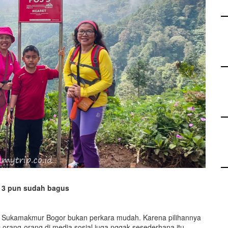
 3 pun sudah bagus
di Sukamakmur Bogor bukan perkara mudah. Karena pilihannya
n
orang-orang di media sosial juga nggak sesederhana itu.