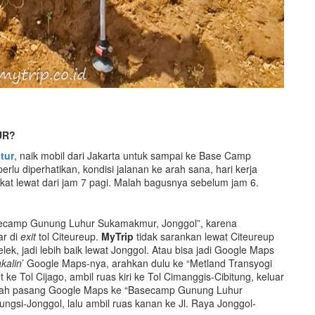
UR?
tur
, naik mobil dari Jakarta untuk sampai ke Base Camp
rlu diperhatikan, kondisi jalanan ke arah sana, hari kerja
kat lewat dari jam 7 pagi. Malah bagusnya sebelum jam 6.
ecamp Gunung Luhur Sukamakmur, Jonggol”, karena
ar di
exit
tol Citeureup.
MyTrip
tidak sarankan lewat Citeureup
ek, jadi lebih baik lewat Jonggol. Atau bisa jadi Google Maps
kalin
’ Google Maps-nya, arahkan dulu ke “Metland Transyogi
t ke Tol Cijago, ambil ruas kiri ke Tol Cimanggis-Cibitung, keluar
lah pasang Google Maps ke “Basecamp Gunung Luhur
ungsi-Jonggol, lalu ambil ruas kanan ke Jl. Raya Jonggol-