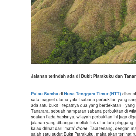
Jalanan terindah ada di Bukit Piarakuku dan Tana
Pulau
Sumba
di
Nusa Tenggara Timur (NTT)
dikena
satu magnet utama yakni sabana perbukitan yang san
ada satu bukit --tepatnya dua yang berdekatan-- yang
Tanarara, sebuah hamparan sabana perbukitan di wil
seakan tiada habisnya, wilayah perbukitan ini juga dig
jalanan yang dibangun meliuk-liuk di antara pinggang 
kalau dilihat dari ‘mata’
drone
. Tapi tenang, dengan ma
salah satu sudut Bukit Piarakuku, maka akan terlihat r