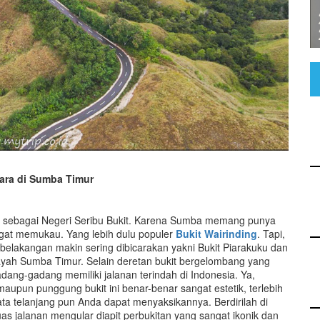
rara di Sumba Timur
l sebagai Negeri Seribu Bukit. Karena Sumba memang punya
gat memukau. Yang lebih dulu populer
Bukit Wairinding
. Tapi,
 belakangan makin sering dibicarakan yakni Bukit Piarakuku dan
ayah Sumba Timur. Selain deretan bukit bergelombang yang
adang-gadang memiliki jalanan terindah di Indonesia. Ya,
maupun punggung bukit ini benar-benar sangat estetik, terlebih
ta telanjang pun Anda dapat menyaksikannya. Berdirilah di
uas jalanan mengular diapit perbukitan yang sangat ikonik dan