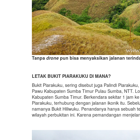
Tanpa
drone
pun bisa menyaksikan jalanan terinda
LETAK BUKIT PIARAKUKU DI MANA?
Bukit Piarakuku, sering disebut juga Palindi Piaraku
Pawu Kabupaten Sumba Timur Pulau Sumba, NTT. Lokas
Kabupaten Sumba Timur. Berkendara sekitar 1 jam ke 
Piarakuku, terhubung dengan jalanan ikonik itu. Sebe
namanya Bukit Hiliwuku. Penandanya hanya sebuah ter
wilayah perbukitan ini. Karena pemandangan menjela