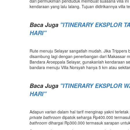
dari permukiman penduduk membuat suasana villa ini b
kendaraan yang lalu lalang. Tujuan didirikannya villa
Baca Juga
"ITINERARY EKSPLOR T
HARI"
Rute menuju Selayar sangatlah mudah. Jika Trippers 
disambung lagi dengan penerbangan dari Makassar men
Bandara Aroeppala Selayar, gunakanlah kendaraan se
bandara menuju Villa Norsyah hanya 5 km atau sekitar
Baca Juga
"ITINERARY EKSPLOR W
HARI"
Adapun varian dalam hal tarif menginap yakni terleta
p
rivate
b
athroom
dipatok seharga Rp400.000 termasu
b
athroom
dihargai Rp300.000 termasuk sarapan untuk