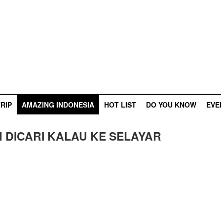
RIP
AMAZING INDONESIA
HOT LIST
DO YOU KNOW
EVE
 DICARI KALAU KE SELAYAR