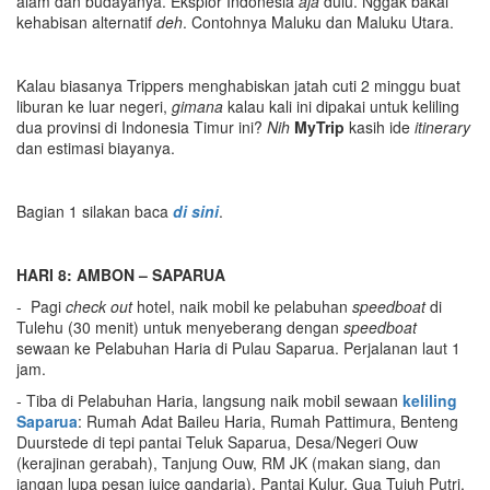
alam dan budayanya. Eksplor Indonesia
aja
dulu. Nggak bakal
kehabisan alternatif
deh
. Contohnya Maluku dan Maluku Utara.
Kalau biasanya Trippers menghabiskan jatah cuti 2 minggu buat
liburan ke luar negeri,
gimana
kalau kali ini dipakai untuk keliling
dua provinsi di Indonesia Timur ini?
Nih
MyTrip
kasih ide
itinerary
dan estimasi biayanya.
Bagian 1 silakan baca
di sini
.
HARI 8: AMBON – SAPARUA
- Pagi
check out
hotel, naik mobil ke pelabuhan
speedboat
di
Tulehu (30 menit) untuk menyeberang dengan
speedboat
sewaan ke Pelabuhan Haria di Pulau Saparua. Perjalanan laut 1
jam.
- Tiba di Pelabuhan Haria, langsung naik mobil sewaan
keliling
Saparua
: Rumah Adat Baileu Haria, Rumah Pattimura, Benteng
Duurstede di tepi pantai Teluk Saparua, Desa/Negeri Ouw
(kerajinan gerabah), Tanjung Ouw, RM JK (makan siang, dan
jangan lupa pesan juice gandaria), Pantai Kulur, Gua Tujuh Putri.