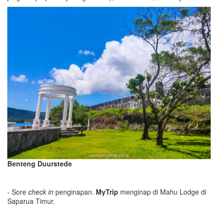
Benteng Duurstede
- Sore
c
heck in
penginapan.
MyTrip
menginap di Mahu Lodge di
Saparua Timur.