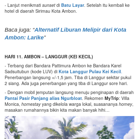
- Lanjut menikmati
sunset
di
Batu Layar
. Setelah itu kembali ke
hotel di daerah Sirimau Kota Ambon.
Baca juga: “
Alternatif Liburan Melipir dari Kota
Ambon: Larike
”
HARI 11. AMBON – LANGGUR (KEI KECIL)
- Terbang dari Bandara Pattimura Ambon ke Bandara Karel
Sadsuitubun (kode LUV) di
Kota Langgur Pulau Kei Kecil
.
Penerbangan langsung +/-1,5 jam. Tiba di Langgur sekitar pukul
2 siang. Ada juga penerbangan yang tiba di Langgur sore hari.
- Dengan mobil jemputan langsung menuju penginapan di daerah
Pantai Pasir Panjang alias Ngurbloat
. Rekomen
MyTrip
: Villa
Monica,
homestay
yang dikelola warga lokal, suasananya
homey
,
masakan rumahannya bikin kita makan banyak hihi…