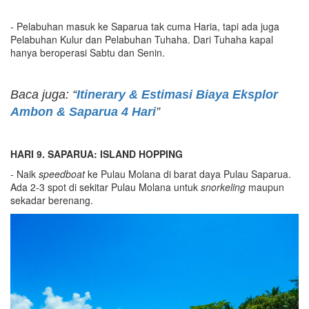
- Pelabuhan masuk ke Saparua tak cuma Haria, tapi ada juga
Pelabuhan Kulur dan Pelabuhan Tuhaha. Dari Tuhaha kapal
hanya beroperasi Sabtu dan Senin.
Baca juga: “
Itinerary & Estimasi Biaya Eksplor
Ambon & Saparua 4 Hari
”
HARI
9
.
SAPARUA:
ISLAND HOPPING
- Naik
speedboat
ke Pulau Molana di barat daya Pulau Saparua.
Ada 2-3 spot di sekitar Pulau Molana untuk
snorkeling
maupun
sekadar berenang.