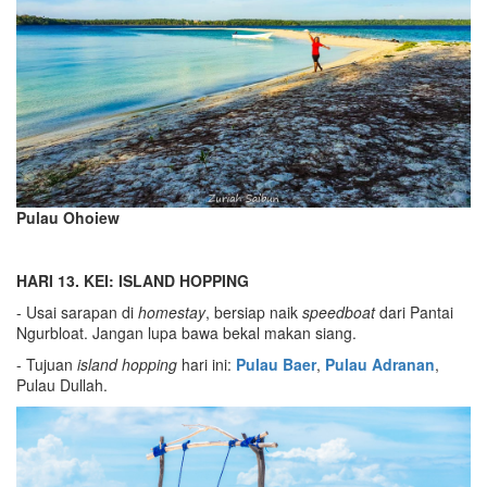
Pulau Ohoiew
HARI 13. KEI: ISLAND HOPPING
- Usai sarapan di
homestay
, bersiap naik
speedboat
dari Pantai
Ngurbloat. Jangan lupa bawa bekal makan siang.
- Tujuan
island hopping
hari ini:
Pulau Baer
,
Pulau Adranan
,
Pulau Dullah.