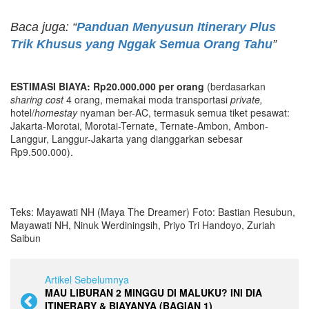
Baca juga: “
Panduan Menyusun Itinerary Plus
Trik Khusus yang Nggak Semua Orang Tahu
”
ESTIMASI BIAYA: Rp
20
.
0
00.000 per orang
(berdasarkan
sharing cost
4 orang, memakai moda transportasi
private,
hotel/
homestay
nyaman ber-AC, termasuk semua tiket pesawat:
Jakarta-Morotai, Morotai-Ternate, Ternate-Ambon, Ambon-
Langgur, Langgur-Jakarta yang dianggarkan sebesar
Rp9.500.000).
Teks: Mayawati NH (Maya The Dreamer) Foto: Bastian Resubun,
Mayawati NH, Ninuk Werdiningsih, Priyo Tri Handoyo, Zuriah
Saibun
Artikel Sebelumnya
MAU LIBURAN 2 MINGGU DI MALUKU? INI DIA
ITINERARY & BIAYANYA (BAGIAN 1)