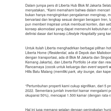
Dalam jumpa pers di Liberta Hub Blok M Jakarta Selat
menyatakan, “Kami memahami bahwa dalam mencari ak
bukan hanya menginginkan pengalaman menginap, m
bervariasi dan lengkap sesuai dengan beragam tren, t
pun memberi inspirasi untuk membuat konten, dan se
konsep akomodasi yang dapat memenuhi kebutuhan da
definisi dasar dari konsep
Lifestyle Hospitality
yang ka
Untuk itulah Liberta menghadirkan berbagai pilihan 
Liberta Home (
Residential
, ada di Depok dan Maliobor
dengan transportasi, ada di Blok M Jakarta dan Singosa
Kemang Jakarta), dan Liberta Portfolio (
4-star
dan
res
Rancamaya (cocok untuk keluarga dan
event
seperti
w
Hills Batu Malang (memiliki
park, sky lounge
, dan kapel
“Pertumbuhan properti kami cukup signifikan, dari 5 pr
2022. Sementara jumlah inventori kamar mengalami p
okupansi 50%), mencapai 1.500 kamar (dengan rata-ra
Hal ini juga memang sejalan dengan peningkatan hun