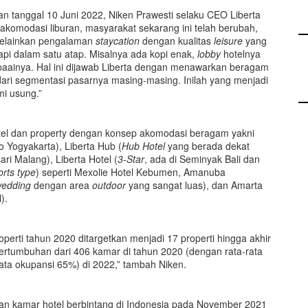
an tanggal 10 Juni 2022, Niken Prawesti selaku CEO Liberta
omodasi liburan, masyarakat sekarang ini telah berubah,
elainkan pengalaman
staycation
dengan kualitas
leisure
yang
api dalam satu atap. Misalnya ada kopi enak,
lobby
hotelnya
baainya. Hal ini dijawab Liberta dengan menawarkan beragam
ri segmentasi pasarnya masing-masing. Inilah yang menjadi
mi usung.”
hotel dan property dengan konsep akomodasi beragam yakni
o Yogyakarta), Liberta Hub (
Hub Hotel
yang berada dekat
ri Malang), Liberta Hotel (
3-Star
, ada di Seminyak Bali dan
orts type
) seperti Mexolie Hotel Kebumen, Amanuba
edding
dengan area
outdoor
yang sangat luas), dan Amarta
).
operti tahun 2020 ditargetkan menjadi 17 properti hingga akhir
ertumbuhan dari 406 kamar di tahun 2020 (dengan rata-rata
ta okupansi 65%) di 2022,” tambah Niken.
ian kamar hotel berbintang di Indonesia pada November 2021