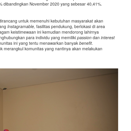
9% dibandingkan November 2020 yang sebesar 40,41%.
rta dirancang untuk memenuhi kebutuhan masyarakat akan
yang
I
nstagramable,
fasilitas pendukung, berlokasi di area
ragam keistimewaan ini kemudian mendorong lahirnya
nghubungkan para individu yang memiliki
passion
dan
interest
munitas ini yang tentu menawarkan banyak
benefit
.
tuk merangkul komunitas yang nantinya akan melakukan