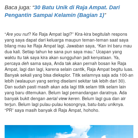
Baca juga: “
30 Batu Unik di Raja Ampat. Dari
Pengantin Sampai Kelamin (Bagian 1)
”
“
Are you nut
? Ke Raja Ampat lagi?” Kira-kira begitulah respons
yang saya dapat dari keluarga maupun teman-teman saat saya
bilang mau ke Raja Ampat lagi. Jawaban saya, “Kan ini baru mau
dua kali. Setiap tahun ke sana pun saya mau.” Ucapan yang
waktu itu tak saya kira akan sungguhan jadi kenyataan. Ya,
percaya
deh
sama saya, Anda tak akan pernah bosan ke Raja
Ampat, lagi dan lagi, karena selain cantik, Raja Ampat begitu luas.
Banyak sekali yang bisa dieksplor. Titik selamnya saja ada 100-an
lebih (walaupun yang sering diselami sekitar tak lebih dari 30).
Dan sudah pasti masih akan ada lagi titik selam titik selam lain
yang baru ditemukan. Belum lagi pemandangan daratnya. Ada
banyak bukit dengan
aerial view keren
. Belum lagi gua dan air
terjun. Belum lagi pulau-pulau kosongnya, batu-batu uniknya.
“PR” saya masih banyak di Raja Ampat, hohoho.