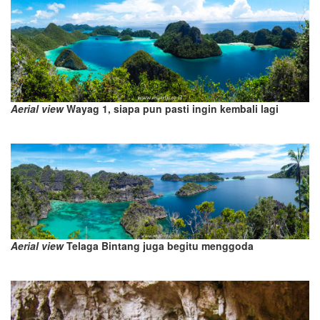
Aerial view
Wayag 1, siapa pun pasti ingin kembali lagi
Aerial view
Telaga Bintang juga begitu menggoda