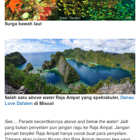
Surga bawah laut
Salah satu a
bove water
Raja Ampat yang spektakuler,
Danau
Love Dafalen
di Misool
See
.... Parade kecantikannya
above and below the water
! Jadi
yang bukan penyelam pun jangan ragu ke Raja Ampat. Jangan
pernah berpikir Raja Ampat hanya cocok buat para penyelam.
Trippers akan pulang liburan dari Raja Ampat dengan jiwa yang