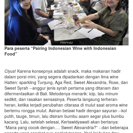
Para peserta “Pairing Indonesian Wine with Indonesian
Food”
Ciyus
! Karena konsepnya adalah snack, maka makanan hadir
dalam porsi mini, yang segera dipadankan dengan lima wine
Hatten: sparkling Tunjung, Aga Red, Sweet Alexandria, Rose, dan
Sweet Syrah --anggur jenis syrah pertama yang ditanam dan
difermentasikan di Bali. Metodenya menarik: icip, lalu minum
sedikit, dan rasakan sensasinya. Peserta langsung terheran-
heran, ketika terjadi perubahan citarasa di mulut saat aroma wine
bertemu rongga mulut. Asinan betawi hadir dengan sayuran --kol
putih, tauge, timun, lalu disiram bumbu asam segar plus bumbu
kacang. Lalu, setelah selesai, Kertawidyawati akan bertanya:
“Mana yang cocok dengan…. Sweet Alexandria?” --dan beberapa