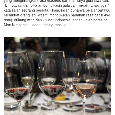
yang menghilangkan rasa
makteuh
dari manisnya gula jawa cair.
“Eh,
cobain deh
bika ambon dikasih gula cair merah. Enak juga!”
kata salah seorang peserta. Hmm, inilah gunanya belajar
pairing
.
Membuat orang jadi kreatif, menemukan padanan rasa baru! Ayo
dong
, dukung wine dan kuliner Indonesia jangan kalah bersaing.
Mari kita carikan jodoh masing-masing!