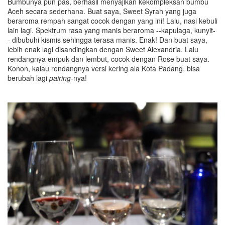
Bumbunya pun pas, berhasil menyajikan kekompleksan bumbu
Aceh secara sederhana. Buat saya, Sweet Syrah yang juga
beraroma rempah sangat cocok dengan yang ini! Lalu, nasi kebuli
lain lagi. Spektrum rasa yang manis beraroma --kapulaga, kunyit-
- dibubuhi kismis sehingga terasa manis. Enak! Dan buat saya,
lebih enak lagi disandingkan dengan Sweet Alexandria. Lalu
rendangnya empuk dan lembut, cocok dengan Rose buat saya.
Konon, kalau rendangnya versi kering ala Kota Padang, bisa
berubah lagi
pairing
-
nya!