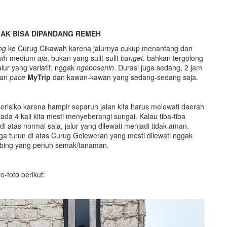
AK BISA DIPANDANG REMEH
ng
ke Curug Cikawah karena jalurnya cukup menantang dan
sih
medium
aja
, bukan yang sulit-sulit
banget
, bahkan tergolong
r yang variatif, nggak
ngebosenin
. Durasi juga sedang, 2 jam
gan
pace
MyTrip
dan kawan-kawan yang sedang-sedang saja.
isiko karena hampir separuh jalan kita harus melewati daerah
ada 4 kali kita mesti menyeberangi sungai. Kalau tiba-tiba
di atas normal saja, jalur yang dilewati menjadi tidak aman.
ga turun di atas Curug Geleweran yang mesti dilewati nggak
tebing yang penuh semak/tanaman.
to-foto berikut: