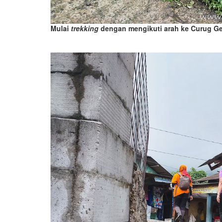
Mulai
trekking
dengan mengikuti arah ke Curug G