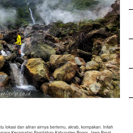
u lokasi dan aliran airnya bertemu, akrab, kompakan. Inilah
smara Kecamatan Pamijahan Kabupaten Bogor, Jawa Barat.