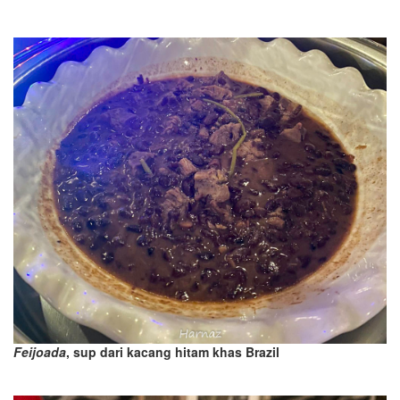
F
eijoada
, sup dari kacang hitam
khas Brazil