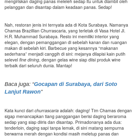
mengiriskan daging panas meleleh sedap itu untuk diambil oleh
pelanggan dan disantap dalam keadaan panas. Sedap!
Nah, restoran jenis ini ternyata ada di Kota Surabaya. Namanya
Chamas Brazillian Churrascaria, yang terletak di Vasa Hotel Jl.
H.R. Muhammad Surabaya. Resto ini memiliki interior yang
elegan, dengan pemanggangan di sebelah kanan dan ruangan
makan di sebelah kiri. Barbecue yang kesannya “makanan
sederhana” menjadi canggih di sini: mejanya dilapisi kain putih
selevel
fine dining
, dengan gelas wine siap diisi produk wine
terbaik dari seluruh dunia. Mantap!
Baca juga: “
Gocapan di Surabaya, dari Soto
Lanjut Rawon
”
Kata kunci dari
churrascaria
adalah: daging! Tim Chamas dengan
sigap menancapkan tiang panggangan berisi daging beraroma
sedap yang siap diiris dan disantap. Primadonanya ada dua:
tenderloin, daging sapi tanpa lemak, di sini matang sempurna
berwarna merah dengan kondisi masih meletup panas dan