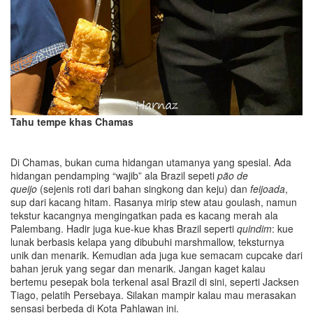
Tahu tempe khas Chamas
Di Chamas, bukan cuma hidangan utamanya yang spesial. Ada
hidangan pendamping “wajib” ala Brazil sepeti
pão de
queijo
(sejenis roti dari bahan singkong dan keju) dan
feijoada
,
sup dari kacang hitam. Rasanya mirip stew atau goulash, namun
tekstur kacangnya mengingatkan pada es kacang merah ala
Palembang. Hadir juga kue-kue khas Brazil seperti
q
uindim
: kue
lunak berbasis kelapa yang dibubuhi marshmallow, teksturnya
unik dan menarik. Kemudian ada juga kue semacam cupcake dari
bahan jeruk yang segar dan menarik. Jangan kaget kalau
bertemu pesepak bola terkenal asal Brazil di sini, seperti Jacksen
Tiago, pelatih Persebaya. Silakan mampir kalau mau merasakan
sensasi berbeda di Kota Pahlawan ini.