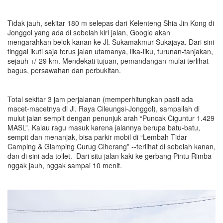
Tidak jauh, sekitar 180 m selepas dari Kelenteng Shia Jin Kong di
Jonggol yang ada di sebelah kiri jalan, Google akan
mengarahkan belok kanan ke Jl. Sukamakmur-Sukajaya. Dari sini
tinggal ikuti saja terus jalan utamanya, lika-liku, turunan-tanjakan,
sejauh +/-29 km. Mendekati tujuan, pemandangan mulai terlihat
bagus, persawahan dan perbukitan.
Total sekitar 3 jam perjalanan (memperhitungkan pasti ada
macet-macetnya di Jl. Raya Cileungsi-Jonggol), sampailah di
mulut jalan sempit dengan penunjuk arah “Puncak Ciguntur 1.429
MASL”. Kalau ragu masuk karena jalannya berupa batu-batu,
sempit dan menanjak, bisa parkir mobil di “Lembah Tidar
Camping & Glamping Curug Ciherang” --terlihat di sebelah kanan,
dan di sini ada toilet. Dari situ jalan kaki ke gerbang Pintu Rimba
nggak jauh, nggak sampai 10 menit.