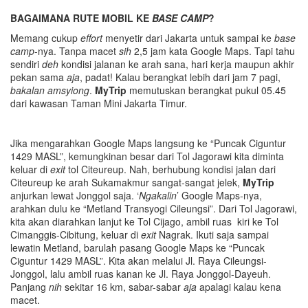
BAGAIMANA RUTE MOBIL KE
BASE CAMP
?
Memang cukup
effort
menyetir dari Jakarta untuk sampai ke
base
camp
-nya. Tanpa macet
sih
2,5 jam kata Google Maps. Tapi tahu
sendiri
deh
kondisi jalanan ke arah sana, hari kerja maupun akhir
pekan sama
aja
, padat! Kalau berangkat lebih dari jam 7 pagi,
bakalan amsyiong
.
MyTrip
memutuskan berangkat pukul 05.45
dari kawasan Taman Mini Jakarta Timur.
Jika mengarahkan Google Maps langsung ke “Puncak Ciguntur
1429 MASL”, kemungkinan besar dari Tol Jagorawi kita diminta
keluar di
exit
tol Citeureup. Nah, berhubung kondisi jalan dari
Citeureup ke arah Sukamakmur sangat-sangat jelek,
MyTrip
anjurkan lewat Jonggol saja. ‘
Ngakalin
’ Google Maps-nya,
arahkan dulu ke “Metland Transyogi Cileungsi”. Dari Tol Jagorawi,
kita akan diarahkan lanjut ke Tol Cijago, ambil ruas kiri ke Tol
Cimanggis-Cibitung, keluar di
exit
Nagrak. Ikuti saja sampai
lewatin Metland, barulah pasang Google Maps ke “Puncak
Ciguntur 1429 MASL”. Kita akan melalui Jl. Raya Cileungsi-
Jonggol, lalu ambil ruas kanan ke Jl. Raya Jonggol-Dayeuh.
Panjang
nih
sekitar 16 km, sabar-sabar
aja
apalagi kalau kena
macet.