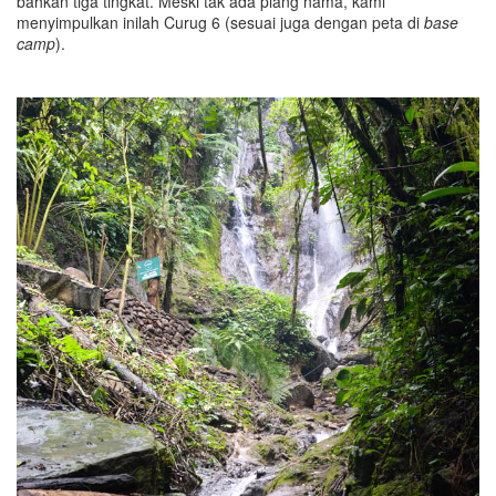
bahkan tiga tingkat. Meski tak ada plang nama, kami
menyimpulkan inilah Curug 6 (sesuai juga dengan peta di
base
camp
).