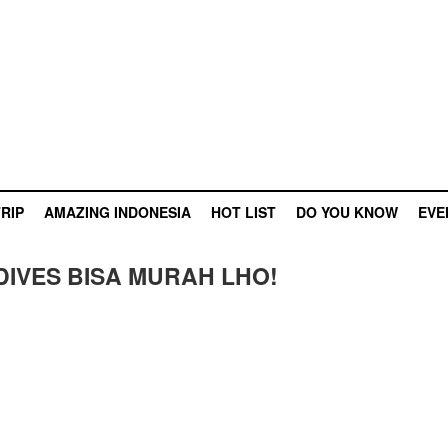
RIP
AMAZING INDONESIA
HOT LIST
DO YOU KNOW
EVE
DIVES BISA MURAH LHO!