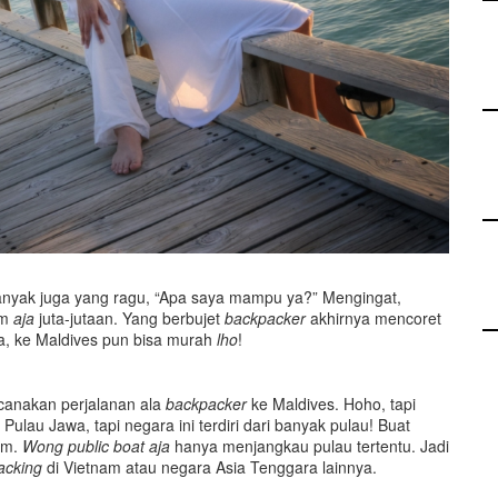
banyak juga yang ragu, “Apa saya mampu ya?” Mengingat,
am
aja
juta-jutaan. Yang berbujet
backpacker
akhirnya mencoret
ya, ke Maldives pun bisa murah
lho
!
canakan perjalanan ala
backpacker
ke Maldives. Hoho, tapi
Pulau Jawa, tapi negara ini terdiri dari banyak pulau! Buat
um.
Wong public boat aja
hanya menjangkau pulau tertentu. Jadi
acking
di Vietnam atau negara Asia Tenggara lainnya.