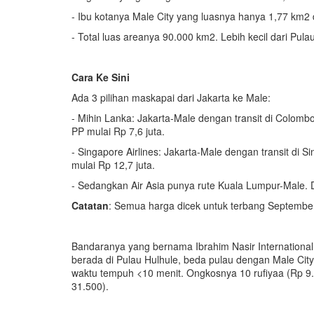
- Ibu kotanya Male City yang luasnya hanya 1,77 km2 d
- Total luas areanya 90.000 km2. Lebih kecil dari Pu
Cara Ke Sini
Ada 3 pilihan maskapai dari Jakarta ke Male:
- Mihin Lanka: Jakarta-Male dengan transit di Colombo 
PP mulai Rp 7,6 juta.
- Singapore Airlines: Jakarta-Male dengan transit di S
mulai Rp 12,7 juta.
- Sedangkan Air Asia punya rute Kuala Lumpur-Male. Du
Catatan
: Semua harga dicek untuk terbang Septembe
Bandaranya yang bernama Ibrahim Nasir International A
berada di Pulau Hulhule, beda pulau dengan Male Cit
waktu tempuh <10 menit. Ongkosnya 10 rufiyaa (Rp 9.0
31.500).