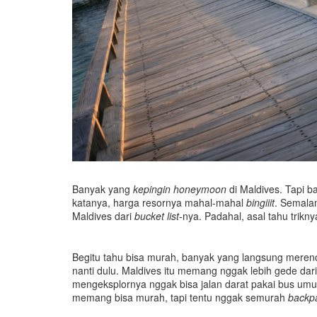
Banyak yang
kepingin
honeymoon
di Maldives. Tapi 
katanya, harga resornya mahal-mahal
bingiiit
. Semal
Maldives dari
bucket list
-nya. Padahal, asal tahu trikn
Begitu tahu bisa murah, banyak yang langsung meren
nanti dulu. Maldives itu memang nggak lebih gede dari 
mengeksplornya nggak bisa jalan darat pakai bus um
memang bisa murah, tapi tentu nggak semurah
backp