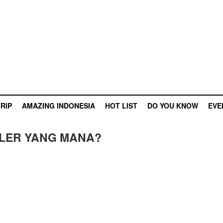
RIP
AMAZING INDONESIA
HOT LIST
DO YOU KNOW
EVE
ELER YANG MANA?