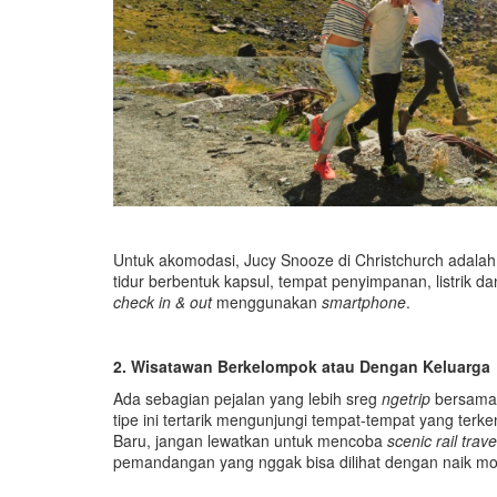
Untuk akomodasi, Jucy Snooze di Christchurch adalah 
tidur berbentuk kapsul, tempat penyimpanan, listrik
check
in & out
menggunakan
smartphone
.
2.
Wisatawan
Berkelompok
a
tau Dengan Keluarga
Ada sebagian pejalan yang lebih sreg
ngetrip
bersama 
tipe ini tertarik mengunjungi tempat-tempat yang ter
Baru, jangan lewatkan untuk mencoba
scenic rail trave
pemandangan yang nggak bisa dilihat dengan naik mob