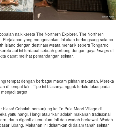
cobalah naik kereta The Northern Explorer. The Northern
. Perjalanan yang mengesankan ini akan berlangsung selama
h Island dengan destinasi wisata menarik seperti Tongariro
 kereta api ini terdapat sebuah gerbong dengan gaya
lounge
di
kita dapat melihat pemandangan sekitar.
ngi tempat dengan berbagai macam pilihan makanan. Mereka
 di tempat lain. Tipe ini biasanya nggak terlalu fokus pada
enjadi target.
r biasa! Cobalah berkunjung ke Te Puia Maori Village di
a yaitu hangi. Hangi atau “kai” adalah makanan tradisional
dern, daun diganti alumunium foil dan wadah berkawat. Wadah
 dasar lubang. Makanan ini didiamkan di dalam tanah sekitar