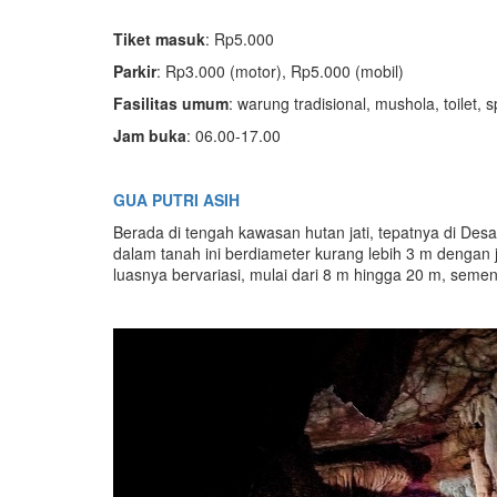
T
iket masuk
: Rp5.000
Parkir
: Rp3.000 (motor), Rp5.000 (mobil)
F
asilitas umum
: warung tradisional, mushola, toilet, s
Jam
buka
: 06.00-17.00
G
U
A PUTRI ASIH
Berada di tengah kawasan hutan jati, tepatnya di D
dalam tanah ini berdiameter kurang lebih 3 m dengan
luasnya bervariasi, mulai dari 8 m hingga 20 m, sement