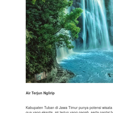
Air Terjun Nglirip
Kabupaten Tuban di Jawa Timur punya potensi wisata y
gua yang eksotis, air terjun yang gagah, serta pantai 