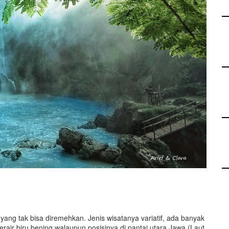
ang tak bisa diremehkan. Jenis wisatanya variatif, ada banyak
berair biru bening walaupun posisinya di pantai utara Jawa (Laut