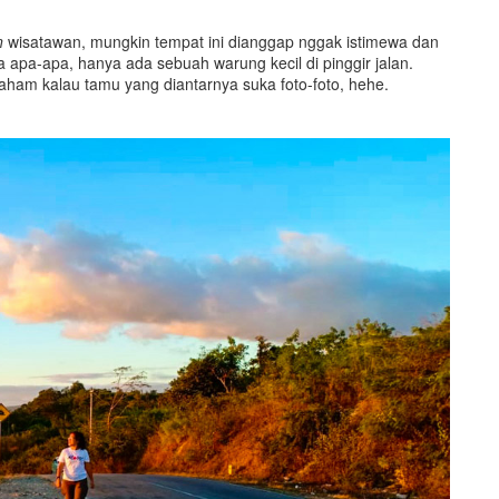
n
wisatawan, mungkin tempat ini dianggap nggak istimewa dan
apa-apa, hanya ada sebuah warung kecil di pinggir jalan.
aham kalau tamu yang diantarnya suka foto-foto, hehe.