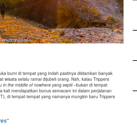
ka bumi di tempat yang indah pastinya diidamkan banyak
t wisata selalu ramai dijubeli orang. Nah, kalau Trippers
au
in the middle of nowhere
yang
sepiii
–bukan di tempat
pa kali mendapatkan bonus semacam ini dalam perjalanan
T), di tempat-tempat yang namanya mungkin baru Trippers
res
”