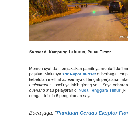
Sunset
di Kampung Lahurus, Pulau Timor
Momen syahdu menyaksikan pamitnya mentari dari mu
pejalan. Makanya
spot-spot
sunset
di berbagai tempa
kebetulan melihat
sunset
-nya di tengah perjalanan at
mainstream
-- pastinya lebih girang ya… Saya bebera
overland
atau pelayaran di
Nusa Tenggara Timur
(NT
dengar. Ini dia 5 pengalaman saya….
Baca juga: “
Panduan Cerdas Eksplor Flo