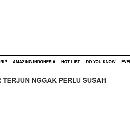
RIP
AMAZING INDONESIA
HOT LIST
DO YOU KNOW
EVE
R TERJUN NGGAK PERLU SUSAH