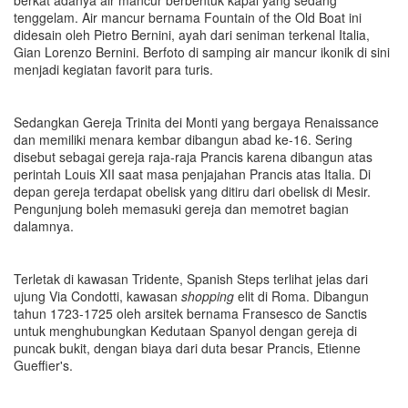
berkat adanya air mancur berbentuk kapal yang sedang
tenggelam. Air mancur bernama Fountain of the Old Boat ini
didesain oleh Pietro Bernini, ayah dari seniman terkenal Italia,
Gian Lorenzo Bernini. Berfoto di samping air mancur ikonik di sini
menjadi kegiatan favorit para turis.
Sedangkan Gereja Trinita dei Monti yang bergaya Renaissance
dan memiliki menara kembar dibangun abad ke-16. Sering
disebut sebagai gereja raja-raja Prancis karena dibangun atas
perintah Louis XII saat masa penjajahan Prancis atas Italia. Di
depan gereja terdapat obelisk yang ditiru dari obelisk di Mesir.
Pengunjung boleh memasuki gereja dan memotret bagian
dalamnya.
Terletak di kawasan Tridente, Spanish Steps terlihat jelas dari
ujung Via Condotti, kawasan
shopping
elit di Roma. Dibangun
tahun 1723-1725 oleh arsitek bernama Fransesco de Sanctis
untuk menghubungkan Kedutaan Spanyol dengan gereja di
puncak bukit, dengan biaya dari duta besar Prancis, Etienne
Gueffier's.