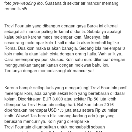
foto
pre-wedding lho
. Suasana di sekitar air mancur memang
romantis
sih
.
Trevi Fountain yang dibangun dengan gaya Barok ini dikenal
sebagai air mancur paling terkenal di dunia. Sebabnya apalagi
kalau bukan karena mitos melempar koin. Mitosnya, bila
seseorang melempar koin 1 kali maka ia akan kembali lagi ke
Roma. Dua koin maka ia akan bahagia. Sedang bila melempar 3
koin maka ia akan jatuh cinta dengan orang Italia. Wah unik ya..!
Cara melemparnya pun khusus. Koin satu euro dilempar dengan
menggunakan tangan kanan dengan melewati bahu kiri.
Tentunya dengan membelakangi air mancur ya!
Karena hampir setiap turis yang mengunjungi Trevi Fountain pasti
melempar koin, ada banyak sekali koin yang bertebaran di dasar
kolam. Diperkirakan EUR 3.000 atau sekitar Rp 50 juta lebih
dilempar ke Trevi Fountain setiap hari. Bahkan tahun 2016
diperkirakan mencapai USD 1,5 juta atau setara Rp 20 miliar
lebih. Woww! Tak heran bila kadang-kadang ada juga yang
berusaha mencurinya. Koin yang dilempar ke
Trevi Fountain dikumpulkan untuk mensubsidi sebuah