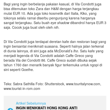
Bagi yang ingin berbelanja pakaian kasual, di Via Condotti juga
bisa ditemukan toko Zara dan H&M dengan harga terjangkau
mulai EUR 10. Ada juga toko kosmetik dari Italia, Kiko, yang
tokonya selalu ramai diserbu pengunjung karena harganya
sangat terjangkau. Satu buah
eye shadow
dibandrol hanya EUR 3
saja. Cocok juga buat oleh-oleh
nih
.
Di Via Condotti juga terdapat deretan kafe dan restoran bagi yang
ingin bersantai menikmati suasana. Seperti halnya jalan terkenal
di dunia lainnya, di sini juga ada McDonald’s
lho
. Satu kafe yang
menjadi legenda di Via Condotti adalah Caffe Greco yang
berada Via dei Condotti 86. Caffe Greco sudah dibuka sejak
tahun 1760 dan menarik banyak figur terkemuka untuk ngopi di
sini seperti Goethe.
Teks: Sabra Sathilla Foto: Shutterstock, www.touritalynow.com,
www.tourist-in-rom.com
Artikel Sebelumnya
INGIN MENIKMATI HONG KONG ANTI