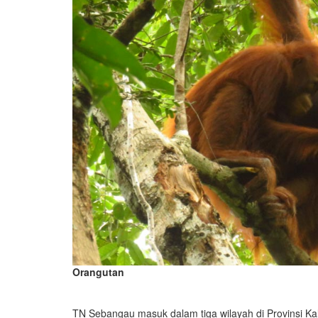
Orangutan
TN Sebangau masuk dalam tiga wilayah di Provinsi K