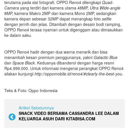
terutama pada sisi fotografi. OPPO Reno4 dilengkapi
Quad-
Camera
yang terdiri dari kamera utama 48MP,
Ultra Wide-angle
8MP, kamera Makro 2MP dan kamera Mono 2MP, sedangkan
kamera depan sebesar 32MP dapat menangkap foto
selfie
dengan jernih dan jelas. Ditambah dengan desain bodi ramping,
OPPO Reno4 terasa nyaman untuk digenggam atau dimasukkan
ke dalam saku.
OPPO Reno4 hadir dengan dua warna menarik dan bisa
menambah kesan premium penggunanya, yakni
Galactic Blue
dan
Space Black
. Keduanya dibanderol dengan harga resmi
Rp4.999.000. Untuk informasi mengenai perangkat OPPO Reno4
silakan kunjungi
http://oppomobile.id/reno4/#clearly-the-best-you
.
Teks & Foto: Oppo Indonesia
Artikel Sebelumnya
SNACK VIDEO BERSAMA CASSANDRA LEE DALAM
KELUARGA ASUH DARI KITABISA.COM