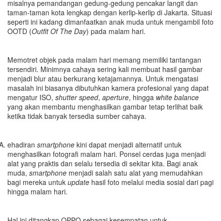
misalnya pemandangan gedung-gedung pencakar langit dan
taman-taman kota lengkap dengan kerlip-kerlip di Jakarta. Situasi
seperti ini kadang dimanfaatkan anak muda untuk mengambil foto
OOTD (
Outfit Of The Day
) pada malam hari.
Memotret objek pada malam hari memang memiliki tantangan
tersendiri. Minimnya cahaya sering kali membuat hasil gambar
menjadi blur atau berkurang ketajamannya. Untuk mengatasi
masalah ini biasanya dibutuhkan kamera profesional yang dapat
mengatur ISO,
shutter speed
,
aperture
, hingga
white balance
yang akan membantu menghasilkan gambar tetap terlihat baik
ketika tidak banyak tersedia sumber cahaya.
ehadiran
smartphone
kini dapat menjadi alternatif untuk
menghasilkan fotografi malam hari. Ponsel cerdas juga menjadi
alat yang praktis dan selalu tersedia di sekitar kita. Bagi anak
muda,
smartphone
menjadi salah satu alat yang memudahkan
bagi mereka untuk
update
hasil foto melalui media sosial dari pagi
hingga malam hari.
Hal ini ditangkap OPPO sebagai kesempatan untuk