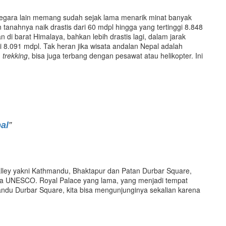
 negara lain memang sudah sejak lama menarik minat banyak
anahnya naik drastis dari 60 mdpl hingga yang tertinggi 8.848
i barat Himalaya, bahkan lebih drastis lagi, dalam jarak
 8.091 mdpl. Tak heran jika wisata andalan Nepal adalah
n
trekking
, bisa juga terbang dengan pesawat atau helikopter. Ini
al
”
lley yakni Kathmandu, Bhaktapur dan Patan Durbar Square,
ia UNESCO. Royal Palace yang lama, yang menjadi tempat
andu Durbar Square, kita bisa mengunjunginya sekalian karena