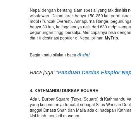
Nepal dengan bentang alam spesial yang tak dimiliki
wisatawan. Dalam jarak hanya 150-250 km permukaan t
mdpl (Puncak Everest). Annapurna Range, pegunungan d
hanya 30 km, ketinggiannya naik dari 830 mdpl sampai
pegunungan tinggi bersalju. Mencapainya bisa denga
dia 10 destinasi populer di Nepal pilihan
MyTrip
.
Bagian satu silakan baca
di sini
.
Baca juga: “
Panduan Cerdas Eksplor Nep
4. KATHMANDU DURBAR SQUARE
Ada 3 Durbar Square (Royal Square) di Kathmandu Va
yang kesemuanya tercatat sebagai Situs Warisan Dun
tinggal Dinasti Shah dan Malla ada di hadapan Kathm
kini telah menjadi museum.