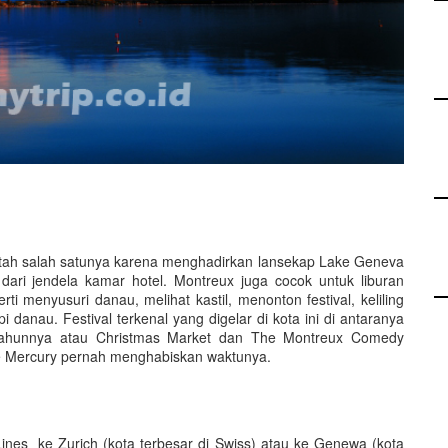
 betah salah satunya karena menghadirkan lansekap Lake Geneva
dari jendela kamar hotel. Montreux juga cocok untuk liburan
rti menyusuri danau, melihat kastil, menonton festival, keliling
i danau. Festival terkenal yang digelar di kota ini di antaranya
p tahunnya atau Christmas Market dan The Montreux Comedy
die Mercury pernah menghabiskan waktunya.
 Lines ke Zurich (kota terbesar di Swiss) atau ke Genewa (kota