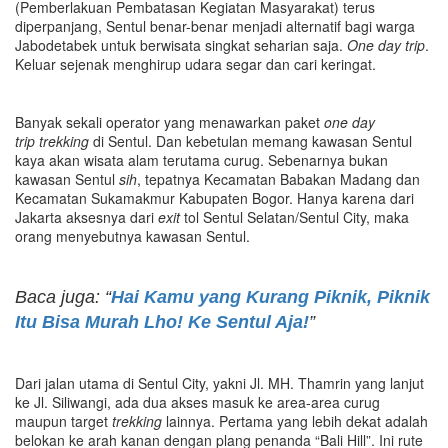
(Pemberlakuan Pembatasan Kegiatan Masyarakat) terus
diperpanjang, Sentul benar-benar menjadi alternatif bagi warga
Jabodetabek untuk berwisata singkat seharian saja.
One day trip
.
Keluar sejenak menghirup udara segar dan cari keringat.
Banyak sekali operator yang menawarkan paket
one day
trip
trekking
di Sentul. Dan kebetulan memang kawasan Sentul
kaya akan wisata alam terutama curug. Sebenarnya bukan
kawasan Sentul
sih
, tepatnya Kecamatan Babakan Madang dan
Kecamatan Sukamakmur Kabupaten Bogor. Hanya karena dari
Jakarta aksesnya dari
exit
tol Sentul Selatan/Sentul City, maka
orang menyebutnya kawasan Sentul.
Baca juga: “
Hai Kamu yang Kurang Piknik, Piknik
Itu Bisa Murah Lho! Ke Sentul Aja!
”
Dari jalan utama di Sentul City, yakni Jl. MH. Thamrin yang lanjut
ke Jl. Siliwangi, ada dua akses masuk ke area-area curug
maupun target
trekking
lainnya. Pertama yang lebih dekat adalah
belokan ke arah kanan dengan plang penanda “Bali Hill”. Ini rute