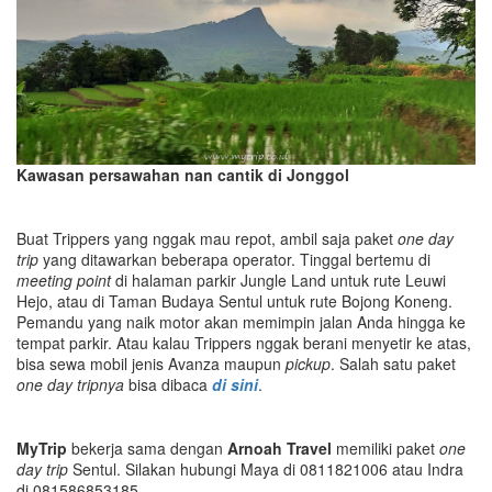
Kawasan persawahan nan cantik di Jonggol
Buat Trippers yang nggak mau repot, ambil saja paket
one day
trip
yang ditawarkan beberapa operator. Tinggal bertemu di
meeting point
di halaman parkir Jungle Land untuk rute Leuwi
Hejo, atau di Taman Budaya Sentul untuk rute Bojong Koneng.
Pemandu yang naik motor akan memimpin jalan Anda hingga ke
tempat parkir. Atau kalau Trippers nggak berani menyetir ke atas,
bisa sewa mobil jenis Avanza maupun
pickup
. Salah satu paket
one day tripnya
bisa dibaca
di sini
.
MyTrip
bekerja sama dengan
Arnoah Travel
memiliki paket
one
day trip
Sentul. Silakan hubungi Maya di 0811821006 atau Indra
di 081586853185.