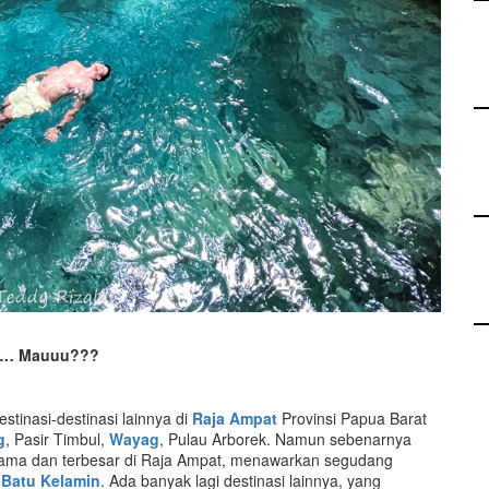
ini… Mauuu???
tinasi-destinasi lainnya di
Raja Ampat
Provinsi Papua Barat
g
, Pasir Timbul,
Wayag
, Pulau Arborek. Namun sebenarnya
 utama dan terbesar di Raja Ampat, menawarkan segudang
n
Batu Kelamin
. Ada banyak lagi destinasi lainnya, yang