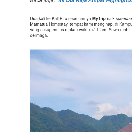
Baca juga: “
Ini Dia Raja Ampat Highlight
Dua kali ke Kali Biru sebelumnya
MyTrip
naik
speedbo
Mamatua Homestay, tempat kami menginap, di Kampung
yang cukup mulus makan waktu +/-1 jam. Sewa mobil
dermaga.