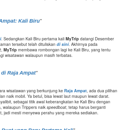
Ampat: Kali Biru
”
i
. Sedangkan Kali Biru pertama kali
MyTrip
datangi Desember
aman tersebut telah dituliskan
di sini
. Akhirnya pada
2,
MyTrip
membawa rombongan lagi ke Kali Biru, yang tentu
bagi wisatawan walaupun masih terbatas.
 di Raja Ampat
”
para wisatawan yang berkunjung ke
Raja Ampat
, ada dua pilihan
an naik mobil. Ya betul, bisa lewat laut maupun lewat darat.
ibit, sebagai titik awal keberangkatan ke Kali Biru dengan
a, walaupun Trippers naik
speedboat
, tetap harus berganti
pat, jadi mesti menyewa perahu yang mereka sediakan.