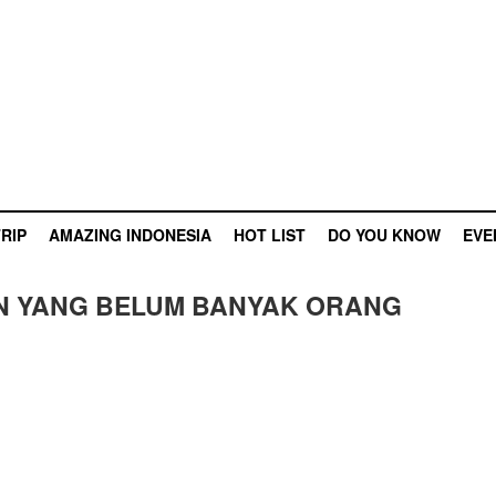
RIP
AMAZING INDONESIA
HOT LIST
DO YOU KNOW
EVE
AN YANG BELUM BANYAK ORANG