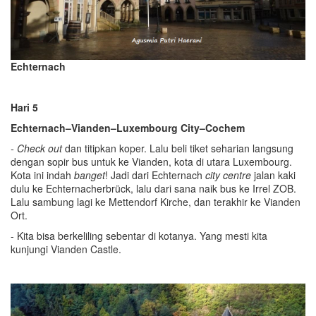
Echternach
Hari 5
Echternach–Vianden–Luxembourg City–Cochem
-
C
heck out
dan titipkan koper. Lalu beli tiket seharian langsung
dengan sopir bus untuk ke Vianden, kota di utara Luxembourg.
Kota ini indah
banget
! Jadi dari Echternach
city centre
jalan kaki
dulu ke Echternacherbrück, lalu dari sana naik bus ke Irrel ZOB.
Lalu sambung lagi ke Mettendorf Kirche, dan terakhir ke Vianden
Ort.
- Kita bisa berkeliling sebentar di kotanya. Yang mesti kita
kunjungi Vianden Castle.