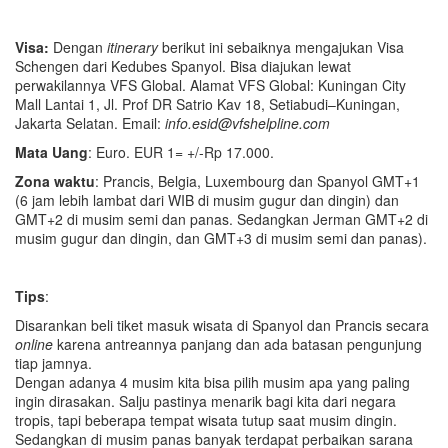
Visa:
Dengan
itinerary
berikut ini sebaiknya mengajukan Visa
Schengen dari Kedubes Spanyol. Bisa diajukan lewat
perwakilannya VFS Global. Alamat VFS Global: Kuningan City
Mall Lantai 1, Jl. Prof DR Satrio Kav 18, Setiabudi–Kuningan,
Jakarta Selatan. Email:
info.esid@vfshelpline.com
Mata Uang
: Euro. EUR 1= +/-Rp 17.000.
Zona w
aktu
: Prancis, Belgia, Luxembourg dan Spanyol GMT+1
(6 jam lebih lambat dari WIB di musim gugur dan dingin) dan
GMT+2 di musim semi dan panas. Sedangkan Jerman GMT+2 di
musim gugur dan dingin, dan GMT+3 di musim semi dan panas).
Tips
:
Disarankan beli tiket masuk wisata di Spanyol dan Prancis secara
online
karena antreannya panjang dan ada batasan pengunjung
tiap jamnya.
Dengan adanya 4 musim kita bisa pilih musim apa yang paling
ingin dirasakan. Salju pastinya menarik bagi kita dari negara
tropis, tapi beberapa tempat wisata tutup saat musim dingin.
Sedangkan di musim panas banyak terdapat perbaikan sarana