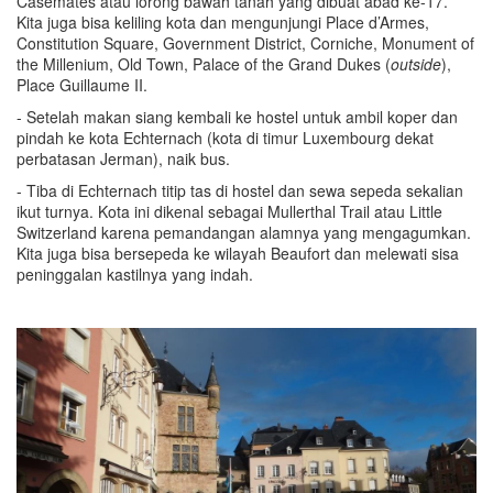
Casemates atau lorong bawah tanah yang dibuat abad ke-17.
Kita juga bisa keliling kota dan mengunjungi Place d’Armes,
Constitution Square, Government District, Corniche, Monument of
the Millenium, Old Town, Palace of the Grand Dukes (
outside
),
Place Guillaume II.
- Setelah makan siang kembali ke hostel untuk ambil koper dan
pindah ke kota Echternach (kota di timur Luxembourg dekat
perbatasan Jerman), naik bus.
- Tiba di Echternach titip tas di hostel dan sewa sepeda sekalian
ikut turnya. Kota ini dikenal sebagai Mullerthal Trail atau Little
Switzerland karena pemandangan alamnya yang mengagumkan.
Kita juga bisa bersepeda ke wilayah Beaufort dan melewati sisa
peninggalan kastilnya yang indah.