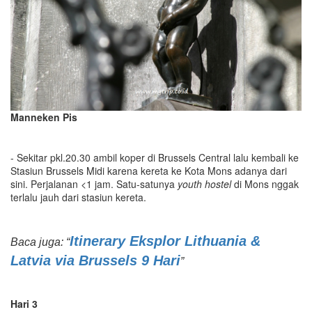
Man
n
ek
e
n Pis
- Sekitar pkl.20.30 ambil koper di Brussels Central lalu kembali ke
Stasiun Brussels Midi karena kereta ke Kota Mons adanya dari
sini. Perjalanan <1 jam. Satu-satunya
youth hostel
di Mons nggak
terlalu jauh dari stasiun kereta.
Itinerary Eksplor Lithuania &
Baca juga: “
Latvia via Brussels 9 Hari
”
Hari 3