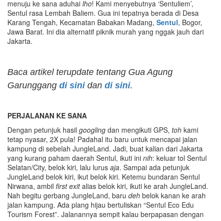
menuju ke sana aduhai
lho
! Kami menyebutnya ‘Sentuliem’,
Sentul rasa Lembah Baliem. Gua ini tepatnya berada di Desa
Karang Tengah, Kecamatan Babakan Madang,
Sentul
, Bogor,
Jawa Barat. Ini dia alternatif piknik murah yang nggak jauh dari
Jakarta.
Baca artikel terupdate tentang Gua Agung
Garunggang
di sini
dan
di sini
.
PERJALANAN KE SANA
Dengan petunjuk hasil
googling
dan mengikuti GPS,
toh
kami
tetap nyasar, 2X pula! Padahal itu baru untuk mencapai jalan
kampung di sebelah JungleLand. Jadi, buat kalian dari Jakarta
yang kurang paham daerah Sentul, ikuti ini
nih
: keluar tol Sentul
Selatan/City, belok kiri, lalu lurus
aja
. Sampai ada petunjuk
JungleLand belok kiri, ikut belok kiri. Ketemu bundaran Sentul
Nirwana, ambil
first exit
alias belok kiri, ikuti ke arah JungleLand.
Nah begitu gerbang JungleLand, baru
deh
belok kanan ke arah
jalan kampung. Ada plang hijau bertuliskan “Sentul Eco Edu
Tourism Forest”. Jalanannya sempit kalau berpapasan dengan