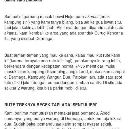
Sampai di gerbang masuk Leuwi Hejo, para
akamsi
(anak
kampung sini) yang kami tanya bilang, bisa
sih
ke gua lewat situ,
tapi jalan kakinya lebih jauh. Akhirnya dengan dipandu salah satu
akamsi
, kami kembali ke area yang ada spanduk Curug Kencana
itu, yang disebut Dermaga.
Buat teman-teman yang mau ke sana, kalau mau ikut rute kami
ini (karena ternyata ada rute lain lagi), patokannya kurang lebih,
berkendara dengan kecepatan normal +/-35 menit dari mulai
masuk jalan kampung di samping JungleLand, maka akan sampai
di Dermaga, Kampung Wangun Dua. Patokan lain, ada satu spot
foto di kiri jalan dengan pemandangan lembah cantik. Di situ ada
sekitar 2 warung, kita bisa parkir mobil di situ.
RUTE TREKNYA BECEK TAPI ADA ‘SENTULIEM’
Kami berlima memutuskan memakai jasa pemandu, Abed
namanya, yang punya warung di Dermaga, untuk menuju lokasi
gua. Sudah pakai pemandu
aja
kami sempat nyasar sekali.