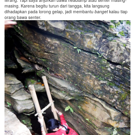
terang. Tapi saya anjurkan bawa
headlamp
atau senter masing-
masing. Karena begitu turun dari tangga, kita langsung
dihadapkan pada lorong gelap, jadi membantu
banget
kalau tiap
orang bawa senter.