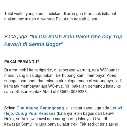
Total waktu yang kami habiskan di area gua termasuk istirahat
makan mie instan di warung Pak Ajum adalah 2 jam.
Baca juga: "
Ini Dia Salah Satu Paket One Day Trip
Favorit di Sentul Bogor
"
PAKAI PEMANDU?
Di area mobil kami diparkir, di seberang warung, ada WC/kamar
mandi yang bisa digunakan. Berhubung kami membayar Abed
sebagai pemandu dan minum air kelapa muda di warungnya, jadi
kami tak membayar lagi WC-nya. Ya, pakailah pemandu kalau ke
sana. Silakan kontak Abed di 0856940089288.
Selain
Gua Agung Garunggang
, di sekitar sana juga ada
Leuwi
Hejo
,
Curug Putri Kencana
(katanya lebih bagus dari Leuwi
Hejo), serta leuwi-leuwi dan curug-curug lainnya. O ya, di
kawasan Sentul ini juga banyak jalur trek. Tak sedikit turis asing