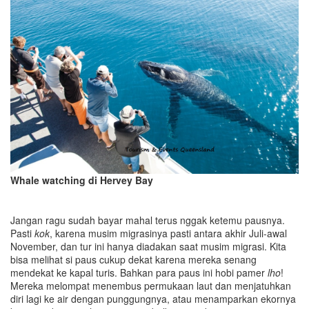
Whale watching di Hervey Bay
Jangan ragu sudah bayar mahal terus nggak ketemu pausnya.
Pasti
kok
, karena musim migrasinya pasti antara akhir Juli-awal
November, dan tur ini hanya diadakan saat musim migrasi. Kita
bisa melihat si paus cukup dekat karena mereka senang
mendekat ke kapal turis. Bahkan para paus ini hobi pamer
lho
!
Mereka melompat menembus permukaan laut dan menjatuhkan
diri lagi ke air dengan punggungnya, atau menamparkan ekornya