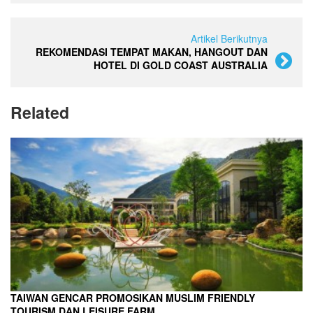
Artikel Berikutnya
REKOMENDASI TEMPAT MAKAN, HANGOUT DAN
HOTEL DI GOLD COAST AUSTRALIA
Related
TAIWAN GENCAR PROMOSIKAN MUSLIM FRIENDLY
TOURISM DAN LEISURE FARM