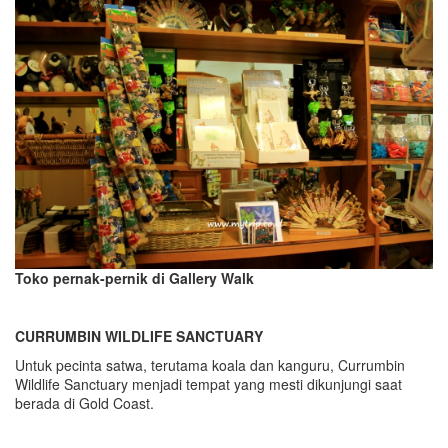
Toko pernak-pernik di Gallery Walk
CURRUMBIN WILDLIFE SANCTUARY
Untuk pecinta satwa, terutama koala dan kanguru, Currumbin
Wildlife Sanctuary menjadi tempat yang mesti dikunjungi saat
berada di Gold Coast.