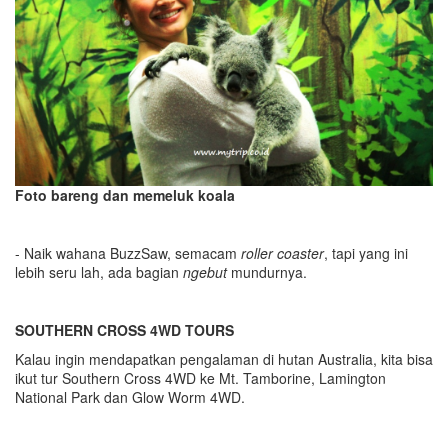
Foto bareng dan memeluk koala
- Naik wahana BuzzSaw, semacam
roller coaster
, tapi yang ini
lebih seru lah, ada bagian
ngebut
mundurnya.
SOUTHERN CROSS 4WD TOURS
Kalau ingin mendapatkan pengalaman di hutan Australia, kita bisa
ikut tur Southern Cross 4WD ke Mt. Tamborine, Lamington
National Park dan Glow Worm 4WD.