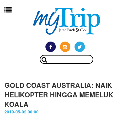
GOLD COAST AUSTRALIA: NAIK
HELIKOPTER HINGGA MEMELUK
KOALA
2019-05-02 00:00