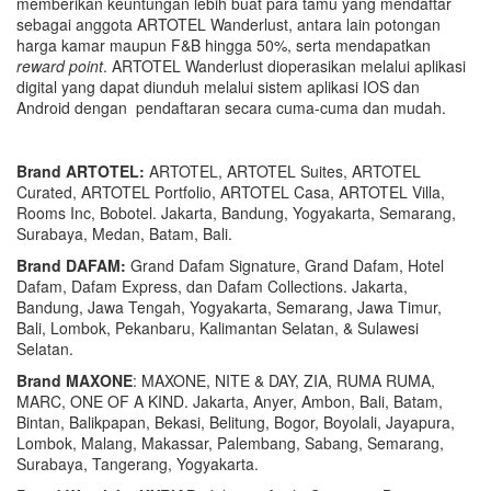
memberikan keuntungan lebih buat para tamu yang mendaftar
sebagai anggota ARTOTEL Wanderlust, antara lain potongan
harga kamar maupun F&B hingga 50%, serta mendapatkan
reward point
.
ARTOTEL Wanderlust
dioperasikan melalui aplikasi
digital yang dapat diunduh melalui sistem aplikasi IOS dan
Androi
d dengan pendaftaran secara cuma-cuma dan mudah.
Brand ARTOTEL:
ARTOTEL, ARTOTEL Suites, ARTOTEL
Curated, ARTOTEL Portfolio, ARTOTEL Casa, ARTOTEL Villa,
Rooms Inc, Bobotel.
Jakarta, Bandung, Yogyakarta, Semarang,
Surabaya, Medan, Batam, Bali.
Brand DAFAM:
Grand Dafam Signature, Grand Dafam, Hotel
Dafam, Dafam Express, dan Dafam Collections.
Jakarta,
Bandung, Jawa Tengah, Yogyakarta, Semarang, Jawa Timur,
Bali, Lombok, Pekanbaru, Kalimantan Selatan, & Sulawesi
Selatan.
Brand
MAXONE
:
MAXONE, NITE & DAY, ZIA, RUMA RUMA,
MARC, ONE OF A KIND.
Jakarta, Anyer, Ambon, Bali, Batam,
Bintan, Balikpapan, Bekasi, Belitung, Bogor, Boyolali, Jayapura,
Lombok, Malang, Makassar, Palembang, Sabang, Semarang,
Surabaya, Tangerang, Yogyakarta.