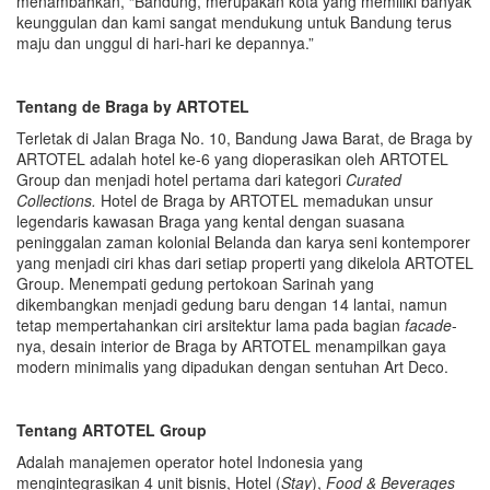
menambahkan, “Bandung, merupakan kota yang memiliki banyak
keunggulan dan kami sangat mendukung untuk Bandung terus
maju dan unggul di hari-hari ke depannya.”
Tentang de Braga by ARTOTEL
Terletak di Jalan Braga No. 10, Bandung Jawa Barat, de Braga by
ARTOTEL adalah hotel ke-6 yang dioperasikan oleh ARTOTEL
Group dan menjadi hotel pertama dari kategori
Curated
Collections.
Hotel de Braga by ARTOTEL memadukan unsur
legendaris kawasan Braga yang kental dengan suasana
peninggalan zaman kolonial Belanda dan karya seni kontemporer
yang menjadi ciri khas dari setiap properti yang dikelola ARTOTEL
Group. Menempati gedung pertokoan Sarinah yang
dikembangkan menjadi gedung baru dengan 14 lantai, namun
tetap
mem
pertahankan ciri arsitektur lama pada bagian
fa
c
ade
-
nya, desain interior de Braga by ARTOTEL menampilkan gaya
modern minimalis yang dipadukan dengan sentuhan Art Deco.
Tentang ARTOTEL Group
Adalah manajemen operator hotel Indonesia yang
mengintegrasikan 4 unit bisnis, Hotel (
Stay
),
Food & Beverages