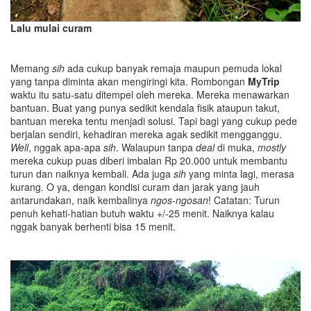
Lalu mulai curam
Memang
sih
ada cukup banyak remaja maupun pemuda lokal
yang tanpa diminta akan mengiringi kita. Rombongan
MyTrip
waktu itu satu-satu ditempel oleh mereka. Mereka menawarkan
bantuan. Buat yang punya sedikit kendala fisik ataupun takut,
bantuan mereka tentu menjadi solusi. Tapi bagi yang cukup pede
berjalan sendiri, kehadiran mereka agak sedikit mengganggu.
Well
, nggak apa-apa
sih
. Walaupun tanpa
deal
di muka,
mostly
mereka cukup puas diberi imbalan Rp 20.000 untuk membantu
turun dan naiknya kembali. Ada juga
sih
yang minta lagi, merasa
kurang. O ya, dengan kondisi curam dan jarak yang jauh
antarundakan, naik kembalinya
ngos-ngosan
! Catatan: Turun
penuh kehati-hatian butuh waktu +/-25 menit. Naiknya kalau
nggak banyak berhenti bisa 15 menit.