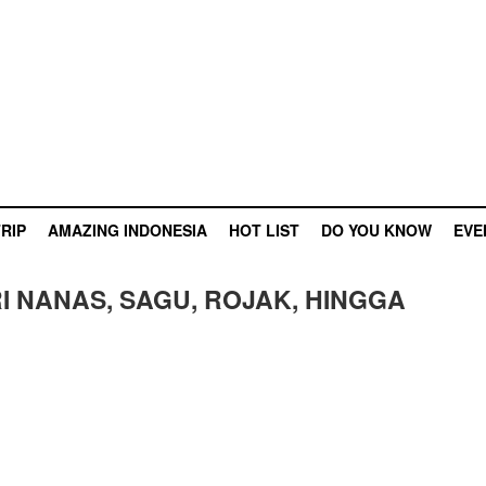
RIP
AMAZING INDONESIA
HOT LIST
DO YOU KNOW
EVE
I NANAS, SAGU, ROJAK, HINGGA