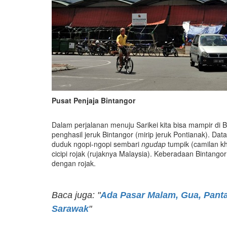
Pusat Penjaja Bintangor
Dalam perjalanan menuju Sarikei kita bisa mampir di Bi
penghasil jeruk Bintangor (mirip jeruk Pontianak). Data
duduk ngopi-ngopi sembari
ngudap
tumpik (camilan kh
cicipi rojak (rujaknya Malaysia). Keberadaan Bintango
dengan rojak.
Baca juga: "
Ada Pasar Malam, Gua, Pantai
Sarawak
"