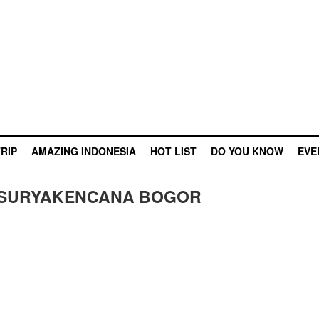
RIP
AMAZING INDONESIA
HOT LIST
DO YOU KNOW
EVE
 SURYAKENCANA BOGOR