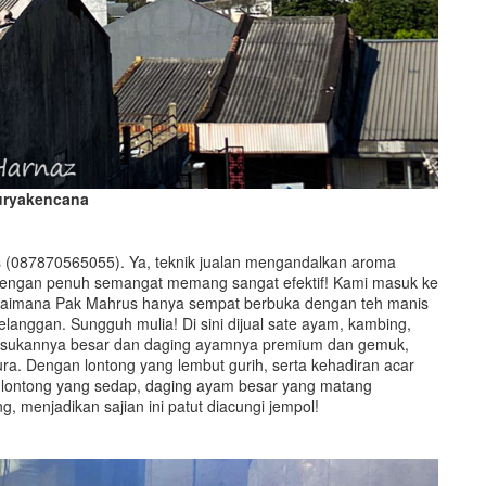
uryakencana
s (087870565055). Ya, teknik jualan mengandalkan aroma
i dengan penuh semangat memang sangat efektif! Kami masuk ke
bagaimana Pak Mahrus hanya sempat berbuka dengan teh manis
elanggan. Sungguh mulia! Di sini dijual sate ayam, kambing,
usukannya besar dan daging ayamnya premium dan gemuk,
. Dengan lontong yang lembut gurih, serta kehadiran acar
 lontong yang sedap, daging ayam besar yang matang
 menjadikan sajian ini patut diacungi jempol!