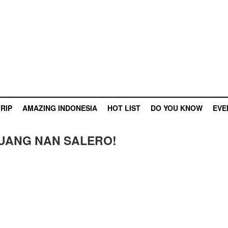
RIP
AMAZING INDONESIA
HOT LIST
DO YOU KNOW
EVE
UANG NAN SALERO!