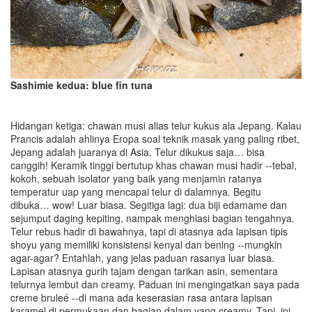
Sashimie kedua: blue fin tuna
Hidangan ketiga: chawan musi alias telur kukus ala Jepang. Kalau
Prancis adalah ahlinya Eropa soal teknik masak yang paling ribet,
Jepang adalah juaranya di Asia. Telur dikukus saja… bisa
canggih! Keramik tinggi bertutup khas chawan musi hadir --tebal,
kokoh, sebuah isolator yang baik yang menjamin ratanya
temperatur uap yang mencapai telur di dalamnya. Begitu
dibuka… wow! Luar biasa. Segitiga lagi: dua biji edamame dan
sejumput daging kepiting, nampak menghiasi bagian tengahnya.
Telur rebus hadir di bawahnya, tapi di atasnya ada lapisan tipis
shoyu yang memiliki konsistensi kenyal dan bening --mungkin
agar-agar? Entahlah, yang jelas paduan rasanya luar biasa.
Lapisan atasnya gurih tajam dengan tarikan asin, sementara
telurnya lembut dan creamy. Paduan ini mengingatkan saya pada
creme bruleé --di mana ada keserasian rasa antara lapisan
karamel di permukaan dan bagian dalam yang creamy. Tapi, ini