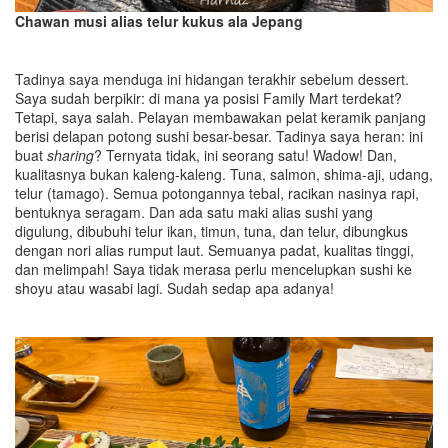
Chawan musi alias telur kukus ala Jepang
Tadinya saya menduga ini hidangan terakhir sebelum dessert.
Saya sudah berpikir: di mana ya posisi Family Mart terdekat?
Tetapi, saya salah. Pelayan membawakan pelat keramik panjang
berisi delapan potong sushi besar-besar. Tadinya saya heran: ini
buat
sharing
? Ternyata tidak, ini seorang satu! Wadow! Dan,
kualitasnya bukan kaleng-kaleng. Tuna, salmon, shima-aji, udang,
telur (tamago). Semua potongannya tebal, racikan nasinya rapi,
bentuknya seragam. Dan ada satu maki alias sushi yang
digulung, dibubuhi telur ikan, timun, tuna, dan telur, dibungkus
dengan nori alias rumput laut. Semuanya padat, kualitas tinggi,
dan melimpah! Saya tidak merasa perlu mencelupkan sushi ke
shoyu atau wasabi lagi. Sudah sedap apa adanya!