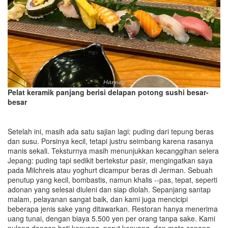
Pelat keramik panjang berisi delapan potong sushi besar-
besar
Setelah ini, masih ada satu sajian lagi: puding dari tepung beras
dan susu. Porsinya kecil, tetapi justru seimbang karena rasanya
manis sekali. Teksturnya masih menunjukkan kecanggihan selera
Jepang: puding tapi sedikit bertekstur pasir, mengingatkan saya
pada Milchreis atau yoghurt dicampur beras di Jerman. Sebuah
penutup yang kecil, bombastis, namun khalis --pas, tepat, seperti
adonan yang selesai diuleni dan siap diolah. Sepanjang santap
malam, pelayanan sangat baik, dan kami juga mencicipi
beberapa jenis sake yang ditawarkan. Restoran hanya menerima
uang tunai, dengan biaya 5.500 yen per orang tanpa sake. Kami
pulang dengan hati kenyang, perut kenyang, dan mata senang --