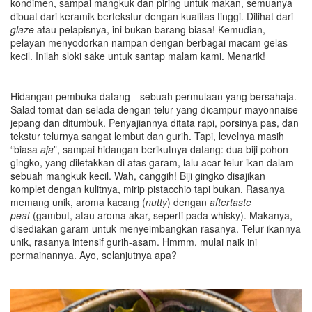
kondimen, sampai mangkuk dan piring untuk makan, semuanya
dibuat dari keramik bertekstur dengan kualitas tinggi. Dilihat dari
glaze
atau pelapisnya, ini bukan barang biasa! Kemudian,
pelayan menyodorkan nampan dengan berbagai macam gelas
kecil. Inilah sloki sake untuk santap malam kami. Menarik!
Hidangan pembuka datang --sebuah permulaan yang bersahaja.
Salad tomat dan selada dengan telur yang dicampur mayonnaise
jepang dan ditumbuk. Penyajiannya ditata rapi, porsinya pas, dan
tekstur telurnya sangat lembut dan gurih. Tapi, levelnya masih
“biasa
aja
”, sampai hidangan berikutnya datang: dua biji pohon
gingko, yang diletakkan di atas garam, lalu acar telur ikan dalam
sebuah mangkuk kecil. Wah, canggih! Biji gingko disajikan
komplet dengan kulitnya, mirip pistacchio tapi bukan. Rasanya
memang unik, aroma kacang (
nutty
) dengan
aftertaste
peat
(gambut, atau aroma akar, seperti pada whisky). Makanya,
disediakan garam untuk menyeimbangkan rasanya. Telur ikannya
unik, rasanya intensif gurih-asam. Hmmm, mulai naik ini
permainannya. Ayo, selanjutnya apa?