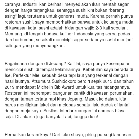
caranya, industri ikan berhasil menyediakan ikan mentah segar
dengan harga terjangkau, sehingga sushi kini bukan “barang
asing” lagi, terutama untuk generasi muda. Karena pernah punya
restoran sushi, saya memperhatikan bahwa untuk keluarga muda
di kawasan kota, sushi adalah hidangan wajib 2-3 kali sebulan.
Memang, di tengah budaya kuliner Indonesia yang serba pedas
dan berbumbu, sesekali mencicipi segar-sedapnya sushi menjadi
selingan yang menyenangkan.
Bagaimana dengan di Jepang? Kali ini, saya punya kesempatan
mencicipi sushi di tempat kelahirannya. Kebetulan saya berada di
Ise, Perfektur Mie, sebuah desa tepi laut yang terkenal dengan
hasil lautnya. Atsumura Sushidokoro berdiri sejak 2013 dan tahun
2019 mendapat Michelin Bib Award untuk kualitas hidangannya.
Restoran ini menempati bangunan cantik di kawasan perumahan,
dengan taman tertata rapi khas Jepang. Masuk ke dalam, kita
harus menitipkan jaket dan melepas sepatu, lalu duduk di lantai
dengan meja kayu. Sekilas, interior ruangan ini nampak biasa
saja. Di Jakarta juga banyak. Tapi, tunggu dulu!
Perhatikan keramiknya! Dari teko shoyu, piring persegi landasan