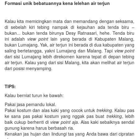
Formasi unik bebatuannya kena lelehan air terjun
Kalau kita memicingkan mata dan memandang dengan seksama,
di sebelah kiri tebing nampak di kejauhan ada tenda biru –
bukan... bukan tenda birunya Desy Ratnasari, hehe. Tenda biru
ini adalah
view point
lain yang berada di Kabupaten Malang,
bukan Lumajang. Yak, air terjun ini berada di dua kabupaten yang
saling bertetangga, yakni Lumajang dan Malang. Tapi
view point
dari sisi Lumajang lebih direkomen karena tepat di depan tebing
air terjun. Kalau yang dari sisi Malang, kita akan melihat air terjun
dari posisi menyamping.
TIPS:
Kalau berniat turun ke bawah:
Pakai jasa pemandu lokal.
Pakai kostum dan alas kaki yang cocok untuk
trekking
. Kalau pas
ke sana pas pakai kostum yang nggak pas buat
trekking
, lebih
baik cukup berhenti di
view point aja
. Alas kaki sebaiknya sendal
gunung karena harus berbasah ria.
Kenakan jas hujan dan lindungi tas yang Anda bawa dari cipratan