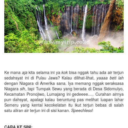
Ke mana
aja
kita selama ini ya
kok
bisa nggak tahu ada air terjun
sedahsyat ini di Pulau Jawa? Kalau dilihat-lihat,
yaaaa beti lah
dengan Niagara di Amerika sana. Iya memang nggak seraksasa
Niagara
sih
, tapi Tumpak Sewu yang berada di Desa Sidomulyo,
Kecamatan Pronojiwo, Lumajang ini gedeeee..... Curahan airnya
pun dahsyat, apalagi kalau beruntung pas melihat luapan lahar
Semeru yang kental kecokelatan itu ikut terjun bebas di salah
satu aliran air terjun ini di sisi kanan.
Speechless
!
CARA KE SINI: