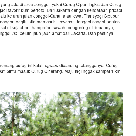
n, yang ada di area Jonggol, yakni Curug Cipamingkis dan Curug
di favorit buat berfoto. Dari Jakarta dengan kendaraan pribadi
 lalu ke arah jalan Jonggol-Cariu, atau lewat Transyogi Cibubur
andangan begitu kita memasuki kawasan Jonggol sangat pantas
yusul di kejauhan, hamparan sawah menguning di depannya,
onggol
lho
, belum jauh-jauh amat dari Jakarta. Dan pastinya
emang curug ini kalah
ngetop
dibanding tetangganya, Curug
ewati pintu masuk Curug Ciherang. Maju lagi nggak sampai 1 km