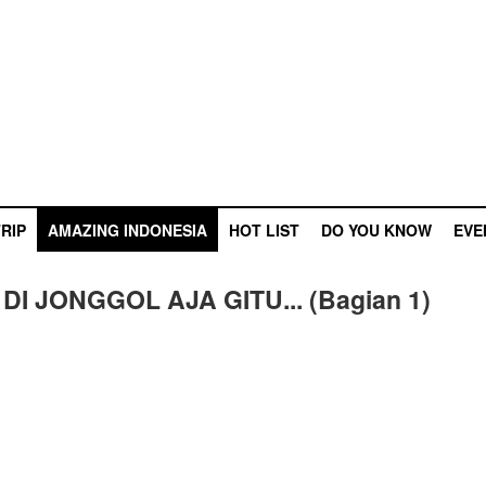
RIP
AMAZING INDONESIA
HOT LIST
DO YOU KNOW
EVE
I JONGGOL AJA GITU... (Bagian 1)