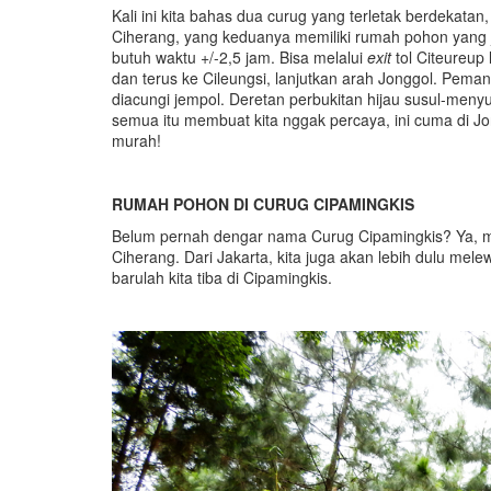
Kali ini kita bahas dua curug yang terletak berdekata
Ciherang, yang keduanya memiliki rumah pohon yang ja
butuh waktu +/-2,5 jam. Bisa melalui
exit
tol Citeureup
dan terus ke Cileungsi, lanjutkan arah Jonggol. Pem
diacungi jempol. Deretan perbukitan hijau susul-men
semua itu membuat kita nggak percaya, ini cuma di J
murah!
RUMAH POHON DI CURUG CIPAMINGKIS
Belum pernah dengar nama Curug Cipamingkis? Ya, m
Ciherang. Dari Jakarta, kita juga akan lebih dulu mel
barulah kita tiba di Cipamingkis.