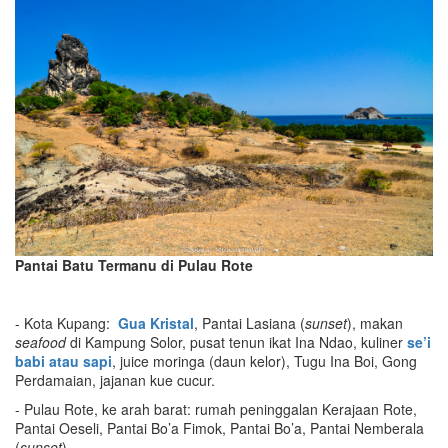
Pantai Batu Termanu di Pulau Rote
- Kota Kupang:
Gua Kristal
, Pantai Lasiana (
sunset
), makan
seafood
di Kampung Solor, pusat tenun ikat Ina Ndao, kuliner
se’i
babi atau sapi
, juice moringa (daun kelor), Tugu Ina Boi, Gong
Perdamaian, jajanan kue cucur.
- Pulau Rote, ke arah barat: rumah peninggalan Kerajaan Rote,
Pantai Oeseli, Pantai Bo’a Fimok, Pantai Bo’a, Pantai Nemberala
(
sunset
).