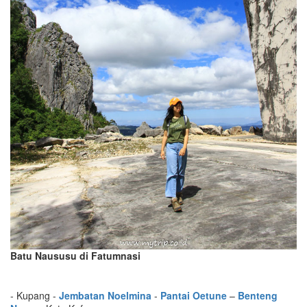
Batu Naususu di Fatumnasi
- Kupang -
Jembatan Noelmina
-
Pantai
Oetune
–
Benteng