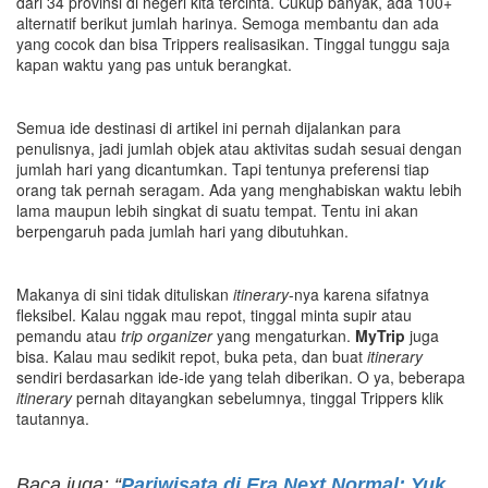
dari 34 provinsi di negeri kita tercinta. Cukup banyak, ada 100+
alternatif berikut jumlah harinya. Semoga membantu dan ada
yang cocok dan bisa Trippers realisasikan. Tinggal tunggu saja
kapan waktu yang pas untuk berangkat.
Semua ide destinasi di artikel ini pernah dijalankan para
penulisnya, jadi jumlah objek atau aktivitas sudah sesuai dengan
jumlah hari yang dicantumkan. Tapi tentunya preferensi tiap
orang tak pernah seragam. Ada yang menghabiskan waktu lebih
lama maupun lebih singkat di suatu tempat. Tentu ini akan
berpengaruh pada jumlah hari yang dibutuhkan.
Makanya di sini tidak dituliskan
itinerary
-nya karena sifatnya
fleksibel. Kalau nggak mau repot, tinggal minta supir atau
pemandu atau
trip organizer
yang mengaturkan.
MyTrip
juga
bisa. Kalau mau sedikit repot, buka peta, dan buat
itinerary
sendiri berdasarkan ide-ide yang telah diberikan. O ya, beberapa
itinerary
pernah ditayangkan sebelumnya, tinggal Trippers klik
tautannya.
Baca juga: “
Pariwisata di Era Next Normal: Yuk