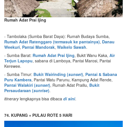
Rumah Adat Prai Ijing
- Tambolaka (Sumba Barat Daya): Rumah Budaya Sumba,
Rumah Adat Ratenggaro (termasuk ke pantainya)
,
Danau
Weekuri
,
Pantai Mandorak
,
Waikelo Sawah
.
- Sumba Barat:
Rumah Adat Prai Ijing
, Bukit Wanu Kaka,
Air
Terjun Lapopu
, sabana di Lamboya, Pantai Marosi, Pantai
Kerewee.
- Sumba Timur:
B
ukit Wairinding (
sunset
)
,
Pantai & Sabana
Puru Kambera
, Pantai Watu Parunu, Kampung Adat Rende,
Pantai Walakiri (
sunset
)
, Rumah Adat Prailiu,
Bukit
Persaudaraan (
sunrise
)
.
itinerary
lengkapnya bisa dibaca
di sini
.
74. KUPANG + PULAU ROTE 5 HARI