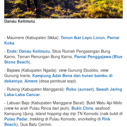
Danau Kelimutu
- Maumere (Kabupaten Sikka):
Tenun Ikat Lepo Lorun
,
Pantai
Koka
.
-
Ende
:
Danau Kelimutu
, Situs Rumah Pengasingan Bung
Karno, Taman Renungan Bung Karno,
Pantai Penggajawa (Blue
Stone Beach
).
- Bajawa (Kabupaten Ngada):
view
Gunung Ebulobo,
view
Gunung Inerie,
Kampung Adat Bena dan hutan bambu di
dekatnya
,
Aimere
(desa pembuat sopi).
- Ruteng (Kabupaten Manggarai):
Robo (
sunset
)
,
Sawah Jaring
Laba-Laba Cancar
.
- Labuan Bajo (Kabupaten Manggarai Barat): Bukit Watu Api Melo
(
view
ke arah Pulau Rinca dari jauh),
Bukit Cinta
, seafood
Kampung Ujung,
island hopping day trip
TN Komodo (naik bukit di
Pulau Padar
,
trekking
di Pulau Komodo,
snorkeling
di
Pink
Beach
), Gua Batu Cermin.