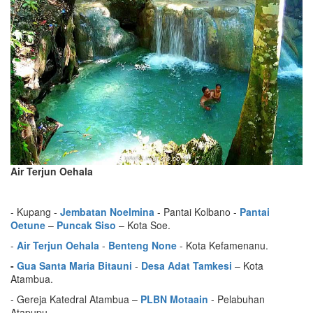
Air Terjun Oehala
- Kupang -
Jembatan Noelmina
- Pantai Kolbano -
Pantai
Oetune
–
Puncak Siso
– Kota Soe.
-
Air Terjun Oehala
-
Benteng None
- Kota Kefamenanu.
-
Gua S
an
ta Maria Bitauni
-
Desa Adat
Tamkesi
– Kota
Atambua.
- Gereja Katedral Atambua –
PLBN Motaain
- Pelabuhan
Atapupu.