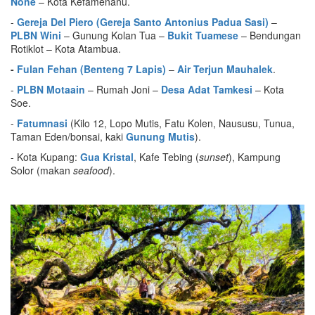
None
– Kota Kefamenanu.
-
Gereja Del Piero (Gereja Santo Antonius Padua Sasi)
–
PLBN Wini
– Gunung Kolan Tua –
Bukit Tuamese
– Bendungan
Rotiklot – Kota Atambua.
-
Fulan Fehan (Benteng 7 Lapis)
–
Air Terjun Mauhalek
.
-
PLBN Motaain
– Rumah Joni –
Desa Adat Tamkesi
– Kota
Soe.
-
Fatumnasi
(Kilo 12, Lopo Mutis, Fatu Kolen, Naususu, Tunua,
Taman Eden/bonsai, kaki
Gunung Mutis
).
- Kota Kupang:
Gua Kristal
, Kafe Tebing (
sunset
), Kampung
Solor (makan
seafood
).