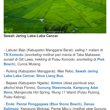
Sawah Jaring Laba-Laba Cancar
- Labuan Bajo (Kabupaten Manggarai Barat):
sailing
1 malam di
TN Komodo
(
snorkeling
melihat pari manta di Taka Makassar,
sunset
di Gili Lawa,
trekking
di Pulau Komodo,
snorkeling
di
Pink
Beach
), Cunca Wulang.
- Ruteng (Kabupaten Manggarai): Wae Rebo,
Sawah Jaring
Laba-Laba Cancar
,
Situs Liang Bua
.
- Bajawa (Kabupaten Ngada):
Aimere
(desa pembuat sopi,
alkohol khas Flores),
Gunung Wawomuda
,
Kampung Adat
Bena
, Mangeruda Hot Spring, Riung 17 Island (Pulau Rutong,
Pulau Kalong).
-
Ende
:
Pantai Penggajawa (Blue Stone Beach)
,
Danau
Kelimutu
, Kampung Wologai, Pantai Mbu’u (melihat
view
Gunung