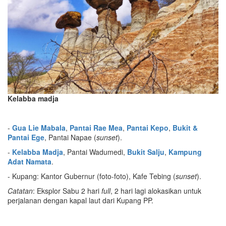
Kelabba madja
-
Gua Lie Mabala
,
Pantai Rae Mea
,
Pantai Kepo
,
Bukit &
Pantai Ege
, Pantai Napae (
sunset
).
-
Kelabba Madja
, Pantai Wadumedi,
Bukit Salju
,
Kampung
Adat Namata
.
- Kupang: Kantor Gubernur (foto-foto), Kafe Tebing (
sunset
).
Catatan
: Eksplor Sabu 2 hari
full
, 2 hari lagi alokasikan untuk
perjalanan dengan kapal laut dari Kupang PP.