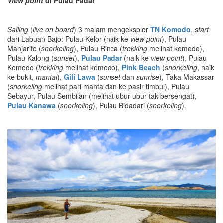
View point
di Pulau Padar
Sailing
(
live on board
) 3 malam mengeksplor
TN Komodo
,
start
dari Labuan Bajo: Pulau Kelor (naik ke
view point
), Pulau
Manjarite (
snorkeling
), Pulau Rinca (
trekking
melihat komodo),
Pulau Kalong (
sunset
),
Pulau Padar
(naik ke
view point
), Pulau
Komodo (
trekking
melihat komodo),
Pink Beach
(
snorkeling
, naik
ke bukit,
mantai
),
Gili Lawa
(
sunset
dan
sunrise
), Taka Makassar
(
snorkeling
melihat pari manta dan ke pasir timbul), Pulau
Sebayur, Pulau Sembilan (melihat ubur-ubur tak bersengat),
Pulau Kanawa
(
snorkeling
), Pulau Bidadari (
snorkeling
).