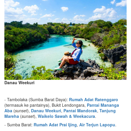
Danau Weekuri
- Tambolaka (Sumba Barat Daya):
Rumah Adat Ratenggaro
(termasuk ke pantainya), Bukit Lendongara,
Pantai Mananga
Aba
(
sunset
),
Danau Weekuri
,
Pantai Mandorak
,
Tanjung
Mareha
(
sunset
),
Waikelo Sawah & Weekacura
.
- Sumba Barat:
Rumah Adat Prai Ijing
,
Air Terjun Lapopu
.