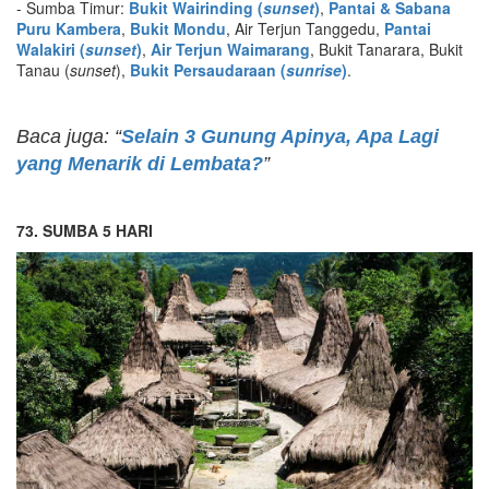
- Sumba Timur:
B
ukit Wairinding (
sunset
)
,
Pantai & Sabana
Puru Kambera
,
Bukit Mondu
, Air Terjun Tanggedu,
Pantai
Walakiri (
sunset
)
,
Air Terjun Waimarang
, Bukit Tanarara, Bukit
Tanau (
sunset
),
Bukit Persaudaraan (
sunrise
)
.
Baca juga: “
Selain 3 Gunung Apinya, Apa Lagi
yang Menarik di Lembata?
”
73. SUMBA 5 HARI