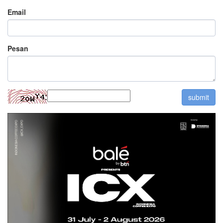
Email
Pesan