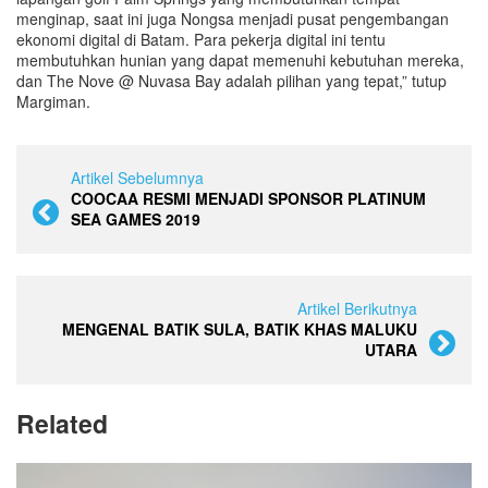
menginap, saat ini juga Nongsa menjadi pusat pengembangan
ekonomi digital di Batam. Para pekerja digital ini tentu
membutuhkan hunian yang dapat memenuhi kebutuhan mereka,
dan The Nove @ Nuvasa Bay adalah pilihan yang tepat,” tutup
Margiman.
Artikel Sebelumnya
COOCAA RESMI MENJADI SPONSOR PLATINUM
SEA GAMES 2019
Artikel Berikutnya
MENGENAL BATIK SULA, BATIK KHAS MALUKU
UTARA
Related