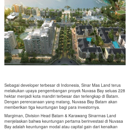
Sebagai developer terbesar di Indonesia, Sinar Mas Land terus
melakukan upaya pengembangan proyek Nuvasa Bay seluas 228
hektar menjadi kota mandiri terbesar dan terlengkap di Batam.
Dengan perencanaan yang matang, Nuvasa Bay Batam akan
memberikan tiga keuntungan bagi para investornya.
Margiman, Division Head Batam & Karawang Sinarmas Land
menjelaskan bahwa keuntungan pertama berinvestasi di Nuvasa
Bay adalah keuntungan modal atau capital gain dari kenaikan