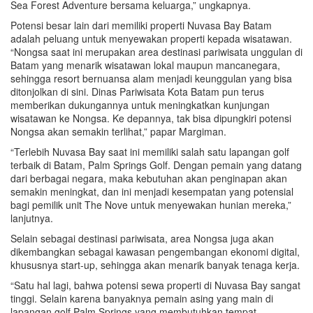
Sea Forest Adventure bersama keluarga,” ungkapnya.
Potensi besar lain dari memiliki properti Nuvasa Bay Batam
adalah peluang untuk menyewakan properti kepada wisatawan.
“Nongsa saat ini merupakan area destinasi pariwisata unggulan di
Batam yang menarik wisatawan lokal maupun mancanegara,
sehingga resort bernuansa alam menjadi keunggulan yang bisa
ditonjolkan di sini. Dinas Pariwisata Kota Batam pun terus
memberikan dukungannya untuk meningkatkan kunjungan
wisatawan ke Nongsa. Ke depannya, tak bisa dipungkiri potensi
Nongsa akan semakin terlihat,” papar Margiman.
“Terlebih Nuvasa Bay saat ini memiliki salah satu lapangan golf
terbaik di Batam, Palm Springs Golf. Dengan pemain yang datang
dari berbagai negara, maka kebutuhan akan penginapan akan
semakin meningkat, dan ini menjadi kesempatan yang potensial
bagi pemilik unit The Nove untuk menyewakan hunian mereka,”
lanjutnya.
Selain sebagai destinasi pariwisata, area Nongsa juga akan
dikembangkan sebagai kawasan pengembangan ekonomi digital,
khususnya start-up, sehingga akan menarik banyak tenaga kerja.
“Satu hal lagi, bahwa potensi sewa properti di Nuvasa Bay sangat
tinggi. Selain karena banyaknya pemain asing yang main di
lapangan golf Palm Springs yang membutuhkan tempat