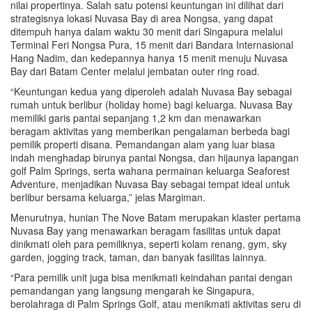
nilai propertinya. Salah satu potensi keuntungan ini dilihat dari
strategisnya lokasi Nuvasa Bay di area Nongsa, yang dapat
ditempuh hanya dalam waktu 30 menit dari Singapura melalui
Terminal Feri Nongsa Pura, 15 menit dari Bandara Internasional
Hang Nadim, dan kedepannya hanya 15 menit menuju Nuvasa
Bay dari Batam Center melalui jembatan outer ring road.
“Keuntungan kedua yang diperoleh adalah Nuvasa Bay sebagai
rumah untuk berlibur (holiday home) bagi keluarga. Nuvasa Bay
memiliki garis pantai sepanjang 1,2 km dan menawarkan
beragam aktivitas yang memberikan pengalaman berbeda bagi
pemilik properti disana. Pemandangan alam yang luar biasa
indah menghadap birunya pantai Nongsa, dan hijaunya lapangan
golf Palm Springs, serta wahana permainan keluarga Seaforest
Adventure, menjadikan Nuvasa Bay sebagai tempat ideal untuk
berlibur bersama keluarga,” jelas Margiman.
Menurutnya, hunian The Nove Batam merupakan klaster pertama
Nuvasa Bay yang menawarkan beragam fasilitas untuk dapat
dinikmati oleh para pemiliknya, seperti kolam renang, gym, sky
garden, jogging track, taman, dan banyak fasilitas lainnya.
“Para pemilik unit juga bisa menikmati keindahan pantai dengan
pemandangan yang langsung mengarah ke Singapura,
berolahraga di Palm Springs Golf, atau menikmati aktivitas seru di