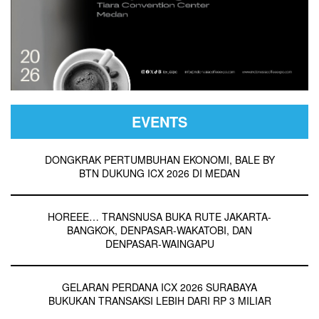
EVENTS
DONGKRAK PERTUMBUHAN EKONOMI, BALE BY
BTN DUKUNG ICX 2026 DI MEDAN
HOREEE… TRANSNUSA BUKA RUTE JAKARTA-
BANGKOK, DENPASAR-WAKATOBI, DAN
DENPASAR-WAINGAPU
GELARAN PERDANA ICX 2026 SURABAYA
BUKUKAN TRANSAKSI LEBIH DARI RP 3 MILIAR