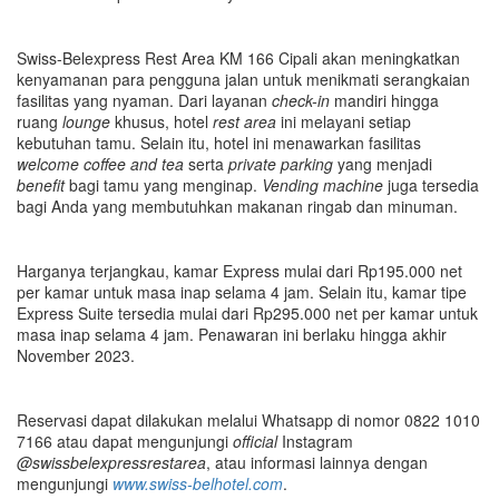
Swiss-Belexpress Rest Area KM 166 Cipali akan meningkatkan
kenyamanan para pengguna jalan untuk menikmati serangkaian
fasilitas yang nyaman. Dari layanan
check-in
mandiri hingga
ruang
lounge
khusus, hotel
rest area
ini melayani setiap
kebutuhan tamu. Selain itu, hotel ini menawarkan fasilitas
welcome coffee and tea
serta
private
p
arking
yang menjadi
benefit
bagi tamu yang menginap.
Vending
m
achine
juga tersedia
bagi Anda yang membutuhkan makanan ringab dan minuman.
Harganya terjangkau, kamar Express mulai dari Rp195.000 net
per kamar untuk masa inap selama 4 jam. Selain itu, kamar tipe
Express Suite tersedia mulai dari Rp295.000 net per kamar untuk
masa inap selama 4 jam. Penawaran ini berlaku hingga akhir
November 2023.
Reservasi dapat dilakukan melalui Whatsapp di nomor 0822 1010
7166 atau dapat mengunjungi
official
Instagram
@swissbelexpressrestarea
, atau informasi lainnya dengan
mengunjungi
www.swiss-belhotel.com
.