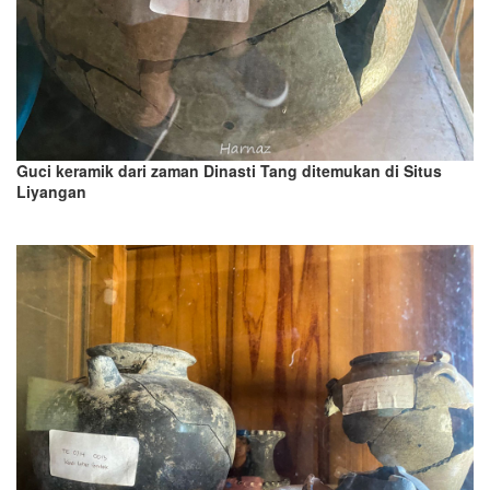
Guci keramik dari
z
aman
D
inasti Tang
ditemukan di Situs
Liyangan