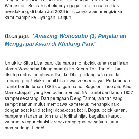
Wonosobo. Setelah sebelumnya gagal karena cuaca tidak
mendukung, di bulan Juli 2023 ini rupanya alam mengizinkan
kami mampir ke Liyangan. Lanjut!
Baca juga: “
Amazing Wonosobo (1) Perjalanan
Menggapai Awan di Kledung Park
”
Untuk ke Situs Liyangan, kita harus membelok kanan dari jalan
utama Wonosobo-Dieng menuju ke Kebun Teh Tambi. Jika
disetop untuk membayar tiket ke Dieng, bilang saja mau ke
Temanggung! Maka mobil bisa lewat
zonder
bayar. Perkebunan
Tambi berdiri tahun 1865 dengan nama “Bagelen Thee and Kina
Maatschappij” yang kemudian menjadi NV Tambi dari tahun 1957
sampai sekarang. Dari pertigaan Dieng-Tambi, jalanan yang
sempit namun mulus membawa kami terus menanjak naik
dengan sesekali diselingi desa-desa kecil. Begitu belok kanan,
hamparan tanaman teh mulai terlihat hijau bagaikan karpet
zamrud, yang melapisi lereng-lereng gunung sejauh mata
memandang. Indah!