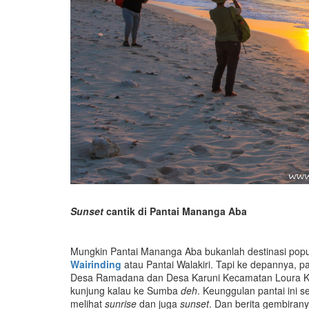
Sunset
cantik di Pantai Mananga Aba
Mungkin Pantai Mananga Aba bukanlah destinasi popul
Wairinding
atau Pantai Walakiri. Tapi ke depannya, pa
Desa Ramadana dan Desa Karuni Kecamatan Loura Kab
kunjung kalau ke Sumba
deh
. Keunggulan pantai ini se
melihat
sunrise
dan juga
sunset
. Dan berita gembiranya