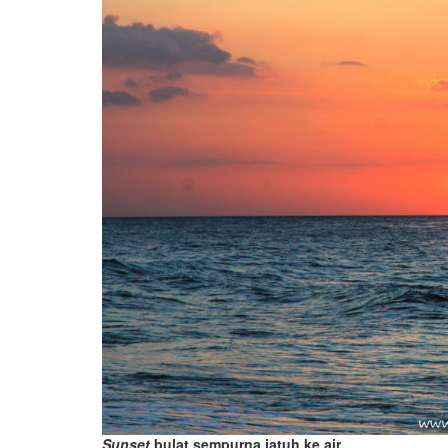
Sunset
bulat sempurna jatuh ke air