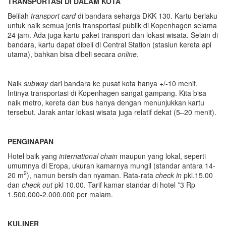
TRANSPORTASI DI DALAM KOTA
Belilah
transport card
di bandara seharga DKK 130. Kartu berlaku
untuk naik semua jenis transportasi publik di Kopenhagen selama
24 jam. Ada juga kartu paket transport dan lokasi wisata. Selain di
bandara, kartu dapat dibeli di Central Station (stasiun kereta api
utama), bahkan bisa dibeli secara
online
.
Naik
subway
dari bandara ke pusat kota hanya +/-10 menit.
Intinya transportasi di Kopenhagen sangat gampang. Kita bisa
naik metro, kereta dan bus hanya dengan menunjukkan kartu
tersebut. Jarak antar lokasi wisata juga relatif dekat (5–20 menit).
PENGINAPAN
Hotel baik yang
international chain
maupun yang lokal, seperti
umumnya di Eropa, ukuran kamarnya mungil (standar antara 14-
2
20 m
), namun bersih dan nyaman. Rata-rata
check in
pkl.15.00
dan
check out
pkl 10.00. Tarif kamar standar di hotel *3 Rp
1.500.000-2.000.000 per malam.
KULINER