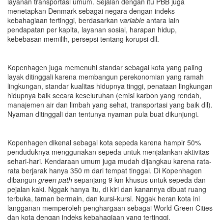
layanan transportasi umum. Sejalan dengan itu PBB juga
menetapkan Denmark sebagai negara dengan indeks
kebahagiaan tertinggi, berdasarkan
variable
antara lain
pendapatan per kapita, layanan sosial, harapan hidup,
kebebasan memilih, persepsi tentang korupsi dll.
Kopenhagen juga memenuhi standar sebagai kota yang paling
layak ditinggali karena membangun perekonomian yang ramah
lingkungan, standar kualitas hidupnya tinggi, penataan lingkungan
hidupnya baik secara keseluruhan (emisi karbon yang rendah,
manajemen air dan limbah yang sehat, transportasi yang baik dll).
Nyaman ditinggali dan tentunya nyaman pula buat dikunjungi.
Kopenhagen dikenal sebagai kota sepeda karena hampir 50%
penduduknya menggunakan sepeda untuk menjalankan aktivitas
sehari-hari. Kendaraan umum juga mudah dijangkau karena rata-
rata berjarak hanya 350 m dari tempat tinggal. Di Kopenhagen
dibangun
green path
sepanjang 9 km khusus untuk sepeda dan
pejalan kaki. Nggak hanya itu, di kiri dan kanannya dibuat ruang
terbuka, taman bermain, dan kursi-kursi. Nggak heran kota ini
langganan memperoleh penghargaan sebagai World Green Cities
dan kota dengan indeks kebahagiaan yang tertinggi.