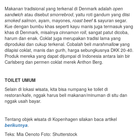
Makanan tradisional yang terkenal di Denmark adalah
open
sandwich
atau disebut
smorrebrod
, yaitu roti gandum yang diisi
smoked salmon
, ayam, mayones,
roast beef
& sayuran segar.
Kue dengan bumbu khas seperti kayu manis juga termasuk yang
khas di Denmark, misalnya
cinnamon roll
, sangat patut dicoba,
harum dan enak. Coklat juga merupakan tradisi lama yang
diproduksi dan cukup terkenal. Cobalah beli
marshmallow
yang
dilapisi coklat, manis dan gurih, harga sebungkusnya DKK 20-40.
Produk mereka yang dapat dijumpai di Indonesia antara lain bir
Carlsberg dan permen coklat merek Anthon Berg.
TOILET UMUM
Selain di lokasi wisata, kita bisa numpang ke toilet di
restoran/kafe, nggak harus beli makanan/minuman di situ dan
nggak usah bayar.
Tentang objek wisata di Kopenhagen silakan baca artikel
berikutnya
.
Teks: Mia Oenoto Foto: Shutterstock