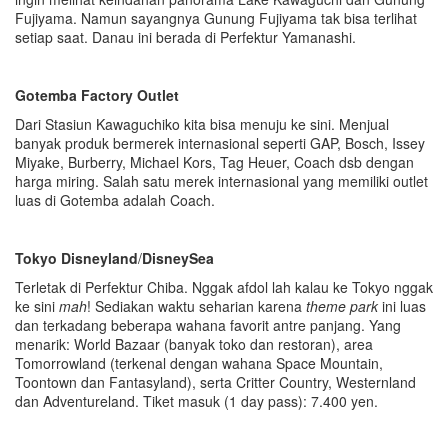
Fujiyama. Namun sayangnya Gunung Fujiyama tak bisa terlihat
setiap saat. Danau ini berada di Perfektur Yamanashi.
Gotemba Factory Outlet
Dari Stasiun Kawaguchiko kita bisa menuju ke sini. Menjual
banyak produk bermerek internasional seperti GAP, Bosch, Issey
Miyake, Burberry, Michael Kors, Tag Heuer, Coach dsb dengan
harga miring. Salah satu merek internasional yang memiliki outlet
luas di Gotemba adalah Coach.
Tokyo Disneyland
/
DisneySea
Terletak di Perfektur Chiba. Nggak afdol lah kalau ke Tokyo nggak
ke sini
mah
! Sediakan waktu seharian karena
theme park
ini luas
dan terkadang beberapa wahana favorit antre panjang. Yang
menarik: World Bazaar (banyak toko dan restoran), area
Tomorrowland (terkenal dengan wahana Space Mountain,
Toontown dan Fantasyland), serta Critter Country, Westernland
dan Adventureland. Tiket masuk (1 day pass): 7.400 yen.