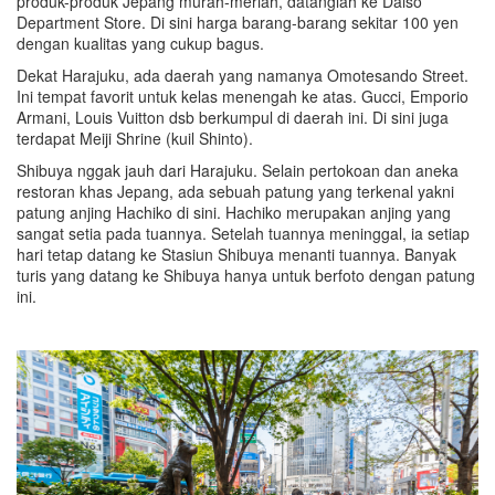
produk-produk Jepang murah-meriah, datanglah ke Daiso
Department Store. Di sini harga barang-barang sekitar 100 yen
dengan kualitas yang cukup bagus.
Dekat Harajuku, ada daerah yang namanya Omotesando Street.
Ini tempat favorit untuk kelas menengah ke atas. Gucci, Emporio
Armani, Louis Vuitton dsb berkumpul di daerah ini. Di sini juga
terdapat Meiji Shrine (kuil Shinto).
Shibuya nggak jauh dari Harajuku. Selain pertokoan dan aneka
restoran khas Jepang, ada sebuah patung yang terkenal yakni
patung anjing Hachiko di sini. Hachiko merupakan anjing yang
sangat setia pada tuannya. Setelah tuannya meninggal, ia setiap
hari tetap datang ke Stasiun Shibuya menanti tuannya. Banyak
turis yang datang ke Shibuya hanya untuk berfoto dengan patung
ini.