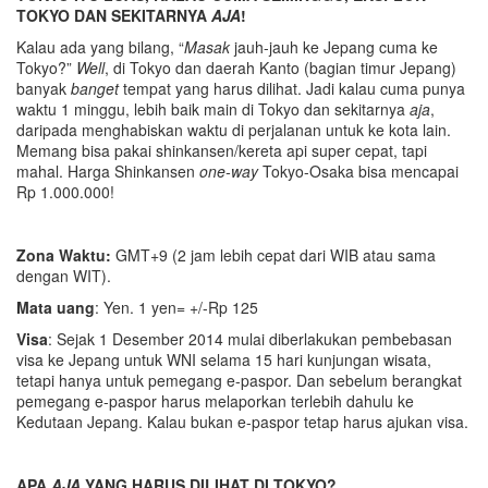
TOKYO DAN SEKITARNYA
AJA
!
Kalau ada yang bilang, “
Masak
jauh-jauh ke Jepang cuma ke
Tokyo?”
Well
, di Tokyo dan daerah Kanto (bagian timur Jepang)
banyak
banget
tempat yang harus dilihat. Jadi kalau cuma punya
waktu 1 minggu, lebih baik main di Tokyo dan sekitarnya
aja
,
daripada menghabiskan waktu di perjalanan untuk ke kota lain.
Memang bisa pakai shinkansen/kereta api super cepat, tapi
mahal. Harga Shinkansen
one-way
Tokyo-Osaka bisa mencapai
Rp 1.000.000!
Zona Waktu:
GMT+9 (2 jam lebih cepat dari WIB atau sama
dengan WIT).
Mata uang
: Yen. 1 yen= +/-Rp 125
Visa
: Sejak 1 Desember 2014 mulai diberlakukan pembebasan
visa ke Jepang untuk WNI selama 15 hari kunjungan wisata,
tetapi hanya untuk pemegang e-paspor. Dan sebelum berangkat
pemegang e-paspor harus melaporkan terlebih dahulu ke
Kedutaan Jepang. Kalau bukan e-paspor tetap harus ajukan visa.
APA
AJA
YANG HARUS DILIHAT DI TOKYO?